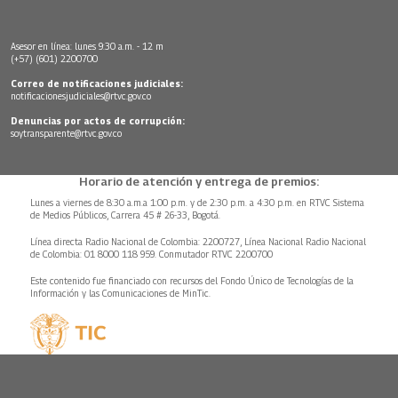
Asesor en línea: lunes 9:30 a.m. - 12 m
(+57) (601) 2200700
Correo de notificaciones judiciales:
notificacionesjudiciales@rtvc.gov.co
Denuncias por actos de corrupción:
soytransparente@rtvc.gov.co
Horario de atención y entrega de premios:
Lunes a viernes de 8:30 a.m.a 1:00 p.m. y de 2:30 p.m. a 4:30 p.m. en RTVC Sistema
de Medios Públicos, Carrera 45 # 26-33, Bogotá.
Línea directa Radio Nacional de Colombia: 2200727, Línea Nacional Radio Nacional
de Colombia: 01 8000 118 959. Conmutador RTVC 2200700
Este contenido fue financiado con recursos del Fondo Único de Tecnologías de la
Información y las Comunicaciones de MinTic.