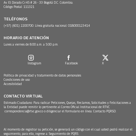
Av. El Dorado Cr.45 # 26 - 33 Bogotá D.C. Colombia.
Código Postal: 111321
TELÉFONOS
(+57) (601) 2200700. Línea gratuita nacional: 018000123414
HORARIO DE ATENCIÓN
Lunes a viernes de 8:00 a.m. a 5:00 p.m.
Instagram
Facebook
X
Política de privacidad y tratamiento de datos personales
Condiciones de uso
Accesibilidad
CONTACTO VIRTUAL
Estimado Ciudadano: Para radicar Peticiones, Quejas, Reclamos, Solicitudes y Felicitaciones a
la Entidad puede remitir lo pertinente al Correo Oficial Institucional de RTVC
correspondencia@rtvc.gov.co
o diligenciar el formulario en línea:
Contacto PQRSD.
Al momento de registrar su petición, se generará un código con el cual usted podrá realizar el
seguimiento, para ello, ingrese a:
Seguimiento de PQRS