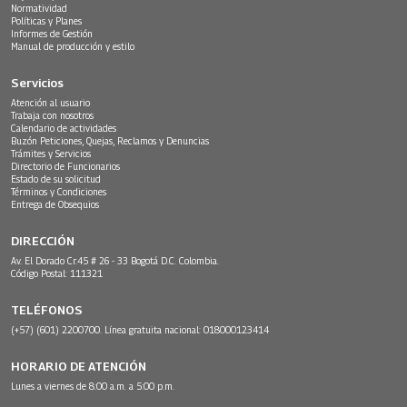
Normatividad
Políticas y Planes
Informes de Gestión
Manual de producción y estilo
Servicios
Atención al usuario
Trabaja con nosotros
Calendario de actividades
Buzón Peticiones, Quejas, Reclamos y Denuncias
Trámites y Servicios
Directorio de Funcionarios
Estado de su solicitud
Términos y Condiciones
Entrega de Obsequios
DIRECCIÓN
Av. El Dorado Cr.45 # 26 - 33 Bogotá D.C. Colombia.
Código Postal: 111321
TELÉFONOS
(+57) (601) 2200700. Línea gratuita nacional: 018000123414
HORARIO DE ATENCIÓN
Lunes a viernes de 8:00 a.m. a 5:00 p.m.