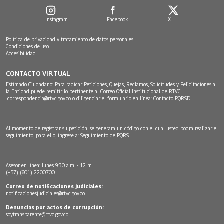
Instagram
Facebook
X
Política de privacidad y tratamiento de datos personales
Condiciones de uso
Accesibilidad
CONTACTO VIRTUAL
Estimado Ciudadano: Para radicar Peticiones, Quejas, Reclamos, Solicitudes y Felicitaciones a
la Entidad puede remitir lo pertinente al Correo Oficial Institucional de RTVC
correspondencia@rtvc.gov.co
o diligenciar el formulario en línea:
Contacto PQRSD.
Al momento de registrar su petición, se generará un código con el cual usted podrá realizar el
seguimiento, para ello, ingrese a:
Seguimiento de PQRS
Asesor en línea: lunes 9:30 a.m. - 12 m
(+57) (601) 2200700
Correo de notificaciones judiciales:
notificacionesjudiciales@rtvc.gov.co
Denuncias por actos de corrupción:
soytransparente@rtvc.gov.co