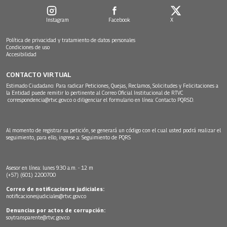
Instagram
Facebook
X
Política de privacidad y tratamiento de datos personales
Condiciones de uso
Accesibilidad
CONTACTO VIRTUAL
Estimado Ciudadano: Para radicar Peticiones, Quejas, Reclamos, Solicitudes y Felicitaciones a
la Entidad puede remitir lo pertinente al Correo Oficial Institucional de RTVC
correspondencia@rtvc.gov.co
o diligenciar el formulario en línea:
Contacto PQRSD.
Al momento de registrar su petición, se generará un código con el cual usted podrá realizar el
seguimiento, para ello, ingrese a:
Seguimiento de PQRS
Asesor en línea: lunes 9:30 a.m. - 12 m
(+57) (601) 2200700
Correo de notificaciones judiciales:
notificacionesjudiciales@rtvc.gov.co
Denuncias por actos de corrupción:
soytransparente@rtvc.gov.co