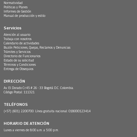
Normatividad
Políticas y Planes
Informes de Gestión
Manual de producción y estilo
Servicios
Atención al usuario
Trabaja con nosotros
Calendario de actividades
Buzón Peticiones, Quejas, Reclamos y Denuncias
Trámites y Servicios
Directorio de Funcionarios
Estado de su solicitud
Términos y Condiciones
Entrega de Obsequios
DIRECCIÓN
Av. El Dorado Cr.45 # 26 - 33 Bogotá D.C. Colombia.
Código Postal: 111321
TELÉFONOS
(+57) (601) 2200700. Línea gratuita nacional: 018000123414
HORARIO DE ATENCIÓN
Lunes a viernes de 8:00 a.m. a 5:00 p.m.