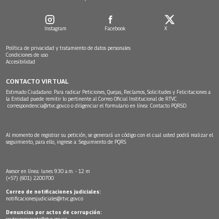
Instagram
Facebook
X
Política de privacidad y tratamiento de datos personales
Condiciones de uso
Accesibilidad
CONTACTO VIRTUAL
Estimado Ciudadano: Para radicar Peticiones, Quejas, Reclamos, Solicitudes y Felicitaciones a
la Entidad puede remitir lo pertinente al Correo Oficial Institucional de RTVC
correspondencia@rtvc.gov.co
o diligenciar el formulario en línea:
Contacto PQRSD.
Al momento de registrar su petición, se generará un código con el cual usted podrá realizar el
seguimiento, para ello, ingrese a:
Seguimiento de PQRS
Asesor en línea: lunes 9:30 a.m. - 12 m
(+57) (601) 2200700
Correo de notificaciones judiciales:
notificacionesjudiciales@rtvc.gov.co
Denuncias por actos de corrupción:
soytransparente@rtvc.gov.co