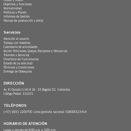
Objetivos y funciones
Normatividad
Políticas y Planes
Informes de Gestión
Manual de producción y estilo
Servicios
Atención al usuario
Trabaja con nosotros
Calendario de actividades
Buzón Peticiones, Quejas, Reclamos y Denuncias
Trámites y Servicios
Directorio de Funcionarios
Estado de su solicitud
Términos y Condiciones
Entrega de Obsequios
DIRECCIÓN
Av. El Dorado Cr.45 # 26 - 33 Bogotá D.C. Colombia.
Código Postal: 111321
TELÉFONOS
(+57) (601) 2200700. Línea gratuita nacional: 018000123414
HORARIO DE ATENCIÓN
Lunes a viernes de 8:00 a.m. a 5:00 p.m.