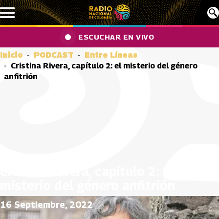
Pasar al contenido principal
ESCUCHAR EN VIVO
Inicio
PODCAST
Entre Líneas
Cristina Rivera, capítulo 2: el misterio del género
anfitrión
Cristina Rivera, capítulo 2: el
misterio del género anfitrión
16 Septiembre, 2022