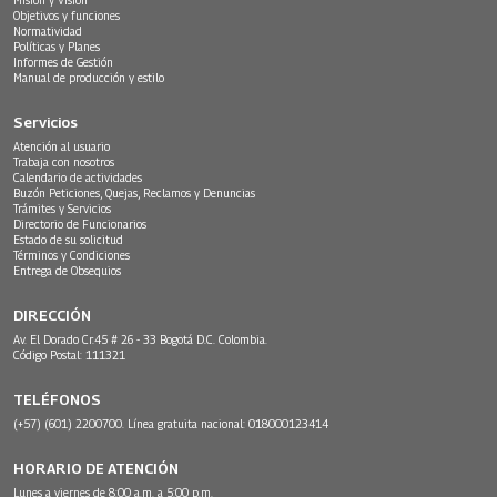
Objetivos y funciones
Normatividad
Políticas y Planes
Informes de Gestión
Manual de producción y estilo
Servicios
Atención al usuario
Trabaja con nosotros
Calendario de actividades
Buzón Peticiones, Quejas, Reclamos y Denuncias
Trámites y Servicios
Directorio de Funcionarios
Estado de su solicitud
Términos y Condiciones
Entrega de Obsequios
DIRECCIÓN
Av. El Dorado Cr.45 # 26 - 33 Bogotá D.C. Colombia.
Código Postal: 111321
TELÉFONOS
(+57) (601) 2200700. Línea gratuita nacional: 018000123414
HORARIO DE ATENCIÓN
Lunes a viernes de 8:00 a.m. a 5:00 p.m.