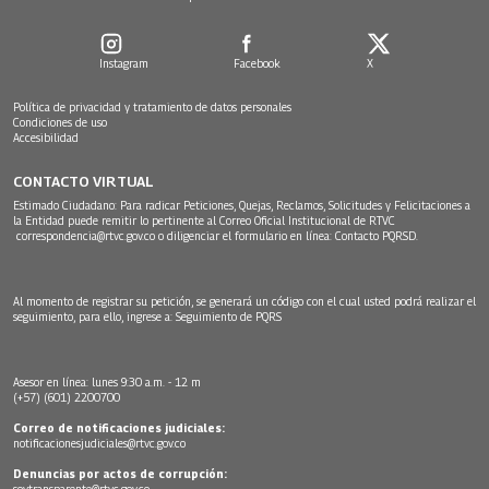
Instagram
Facebook
X
Política de privacidad y tratamiento de datos personales
Condiciones de uso
Accesibilidad
CONTACTO VIRTUAL
Estimado Ciudadano: Para radicar Peticiones, Quejas, Reclamos, Solicitudes y Felicitaciones a
la Entidad puede remitir lo pertinente al Correo Oficial Institucional de RTVC
correspondencia@rtvc.gov.co
o diligenciar el formulario en línea:
Contacto PQRSD.
Al momento de registrar su petición, se generará un código con el cual usted podrá realizar el
seguimiento, para ello, ingrese a:
Seguimiento de PQRS
Asesor en línea: lunes 9:30 a.m. - 12 m
(+57) (601) 2200700
Correo de notificaciones judiciales:
notificacionesjudiciales@rtvc.gov.co
Denuncias por actos de corrupción:
soytransparente@rtvc.gov.co