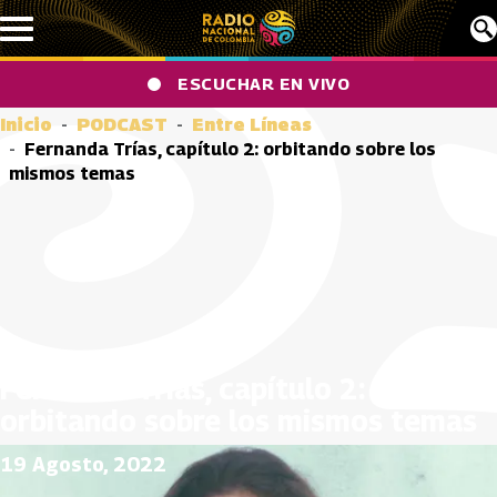
Pasar al contenido principal
ESCUCHAR EN VIVO
Inicio
PODCAST
Entre Líneas
Fernanda Trías, capítulo 2: orbitando sobre los
mismos temas
Fernanda Trías, capítulo 2:
orbitando sobre los mismos temas
19 Agosto, 2022