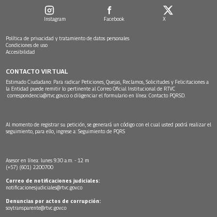
Instagram
Facebook
X
Política de privacidad y tratamiento de datos personales
Condiciones de uso
Accesibilidad
CONTACTO VIRTUAL
Estimado Ciudadano: Para radicar Peticiones, Quejas, Reclamos, Solicitudes y Felicitaciones a
la Entidad puede remitir lo pertinente al Correo Oficial Institucional de RTVC
correspondencia@rtvc.gov.co
o diligenciar el formulario en línea:
Contacto PQRSD.
Al momento de registrar su petición, se generará un código con el cual usted podrá realizar el
seguimiento, para ello, ingrese a:
Seguimiento de PQRS
Asesor en línea: lunes 9:30 a.m. - 12 m
(+57) (601) 2200700
Correo de notificaciones judiciales:
notificacionesjudiciales@rtvc.gov.co
Denuncias por actos de corrupción:
soytransparente@rtvc.gov.co