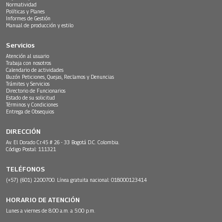
Normatividad
Políticas y Planes
Informes de Gestión
Manual de producción y estilo
Servicios
Atención al usuario
Trabaja con nosotros
Calendario de actividades
Buzón Peticiones, Quejas, Reclamos y Denuncias
Trámites y Servicios
Directorio de Funcionarios
Estado de su solicitud
Términos y Condiciones
Entrega de Obsequios
DIRECCIÓN
Av. El Dorado Cr.45 # 26 - 33 Bogotá D.C. Colombia.
Código Postal: 111321
TELÉFONOS
(+57) (601) 2200700. Línea gratuita nacional: 018000123414
HORARIO DE ATENCIÓN
Lunes a viernes de 8:00 a.m. a 5:00 p.m.