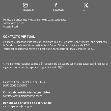
Instagram
Facebook
X
Política de privacidad y tratamiento de datos personales
Condiciones de uso
Accesibilidad
CONTACTO VIRTUAL
Estimado Ciudadano: Para radicar Peticiones, Quejas, Reclamos, Solicitudes y Felicitaciones a
la Entidad puede remitir lo pertinente al Correo Oficial Institucional de RTVC
correspondencia@rtvc.gov.co
o diligenciar el formulario en línea:
Contacto PQRSD.
Al momento de registrar su petición, se generará un código con el cual usted podrá realizar el
seguimiento, para ello, ingrese a:
Seguimiento de PQRS
Asesor en línea: lunes 9:30 a.m. - 12 m
(+57) (601) 2200700
Correo de notificaciones judiciales:
notificacionesjudiciales@rtvc.gov.co
Denuncias por actos de corrupción:
soytransparente@rtvc.gov.co