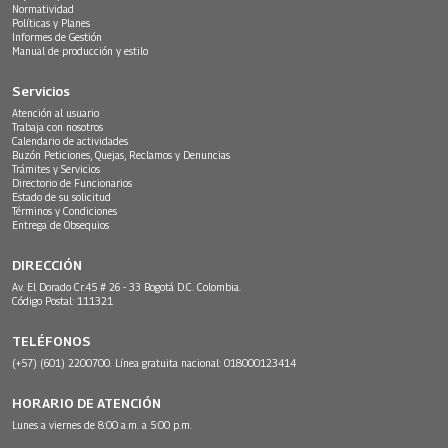
Normatividad
Políticas y Planes
Informes de Gestión
Manual de producción y estilo
Servicios
Atención al usuario
Trabaja con nosotros
Calendario de actividades
Buzón Peticiones, Quejas, Reclamos y Denuncias
Trámites y Servicios
Directorio de Funcionarios
Estado de su solicitud
Términos y Condiciones
Entrega de Obsequios
DIRECCIÓN
Av. El Dorado Cr.45 # 26 - 33 Bogotá D.C. Colombia.
Código Postal: 111321
TELÉFONOS
(+57) (601) 2200700. Línea gratuita nacional: 018000123414
HORARIO DE ATENCIÓN
Lunes a viernes de 8:00 a.m. a 5:00 p.m.