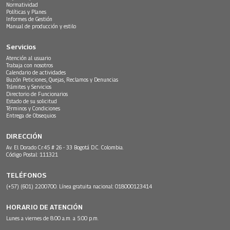
Normatividad
Políticas y Planes
Informes de Gestión
Manual de producción y estilo
Servicios
Atención al usuario
Trabaja con nosotros
Calendario de actividades
Buzón Peticiones, Quejas, Reclamos y Denuncias
Trámites y Servicios
Directorio de Funcionarios
Estado de su solicitud
Términos y Condiciones
Entrega de Obsequios
DIRECCIÓN
Av. El Dorado Cr.45 # 26 - 33 Bogotá D.C. Colombia.
Código Postal: 111321
TELÉFONOS
(+57) (601) 2200700. Línea gratuita nacional: 018000123414
HORARIO DE ATENCIÓN
Lunes a viernes de 8:00 a.m. a 5:00 p.m.