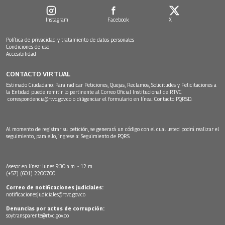
Instagram
Facebook
X
Política de privacidad y tratamiento de datos personales
Condiciones de uso
Accesibilidad
CONTACTO VIRTUAL
Estimado Ciudadano: Para radicar Peticiones, Quejas, Reclamos, Solicitudes y Felicitaciones a
la Entidad puede remitir lo pertinente al Correo Oficial Institucional de RTVC
correspondencia@rtvc.gov.co
o diligenciar el formulario en línea:
Contacto PQRSD.
Al momento de registrar su petición, se generará un código con el cual usted podrá realizar el
seguimiento, para ello, ingrese a:
Seguimiento de PQRS
Asesor en línea: lunes 9:30 a.m. - 12 m
(+57) (601) 2200700
Correo de notificaciones judiciales:
notificacionesjudiciales@rtvc.gov.co
Denuncias por actos de corrupción:
soytransparente@rtvc.gov.co