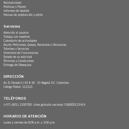
Normatividad
Políticas y Planes
Informes de Gestión
Manual de producción y estilo
Servicios
Atención al usuario
Trabaja con nosotros
Calendario de actividades
Buzón Peticiones, Quejas, Reclamos y Denuncias
Trámites y Servicios
Directorio de Funcionarios
Estado de su solicitud
Términos y Condiciones
Entrega de Obsequios
DIRECCIÓN
Av. El Dorado Cr.45 # 26 - 33 Bogotá D.C. Colombia.
Código Postal: 111321
TELÉFONOS
(+57) (601) 2200700. Línea gratuita nacional: 018000123414
HORARIO DE ATENCIÓN
Lunes a viernes de 8:00 a.m. a 5:00 p.m.