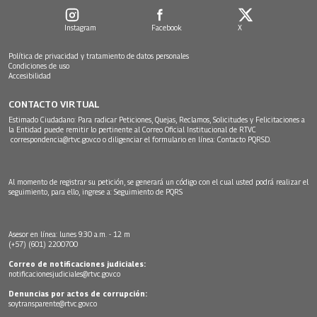
Instagram
Facebook
X
Política de privacidad y tratamiento de datos personales
Condiciones de uso
Accesibilidad
CONTACTO VIRTUAL
Estimado Ciudadano: Para radicar Peticiones, Quejas, Reclamos, Solicitudes y Felicitaciones a
la Entidad puede remitir lo pertinente al Correo Oficial Institucional de RTVC
correspondencia@rtvc.gov.co
o diligenciar el formulario en línea:
Contacto PQRSD.
Al momento de registrar su petición, se generará un código con el cual usted podrá realizar el
seguimiento, para ello, ingrese a:
Seguimiento de PQRS
Asesor en línea: lunes 9:30 a.m. - 12 m
(+57) (601) 2200700
Correo de notificaciones judiciales:
notificacionesjudiciales@rtvc.gov.co
Denuncias por actos de corrupción:
soytransparente@rtvc.gov.co