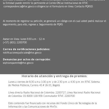
la Entidad puede remitir lo pertinente al Correo Oficial Institucional de RTVC
correspondencia@rtvc.gov.co
o diligenciar el formulario en línea:
Contacto PQRSD.
Al momento de registrar su petición, se generará un código con el cual usted podrá realizar el
seguimiento, para ello, ingrese a:
Seguimiento de PQRS
Asesor en línea: lunes 9:30 a.m. - 12 m
(+57) (601) 2200700
Correo de notificaciones judiciales:
notificacionesjudiciales@rtvc.gov.co
Denuncias por actos de corrupción:
soytransparente@rtvc.gov.co
Horario de atención y entrega de premios:
Lunes a viernes de 8:30 a.m.a 1:00 p.m. y de 2:30 p.m. a 4:30 p.m. en RTVC Sistema
de Medios Públicos, Carrera 45 # 26-33, Bogotá.
Línea directa Radio Nacional de Colombia: 2200727, Línea Nacional Radio Nacional
de Colombia: 01 8000 118 959. Conmutador RTVC 2200700
Este contenido fue financiado con recursos del Fondo Único de Tecnologías de la
Información y las Comunicaciones de MinTic.