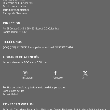
Directorio de Funcionarios
Estado de su solicitud
Términos y Condiciones
Entrega de Obsequios
DIRECCIÓN
Av. El Dorado Cr.45 # 26 - 33 Bogotá D.C. Colombia.
Código Postal: 111321
TELÉFONOS
(+57) (601) 2200700. Línea gratuita nacional: 018000123414
HORARIO DE ATENCIÓN
Lunes a viernes de 8:00 a.m. a 5:00 p.m.
Instagram
Facebook
X
Política de privacidad y tratamiento de datos personales
Condiciones de uso
Accesibilidad
CONTACTO VIRTUAL
Estimado Ciudadano: Para radicar Peticiones, Quejas, Reclamos, Solicitudes y Felicitaciones a