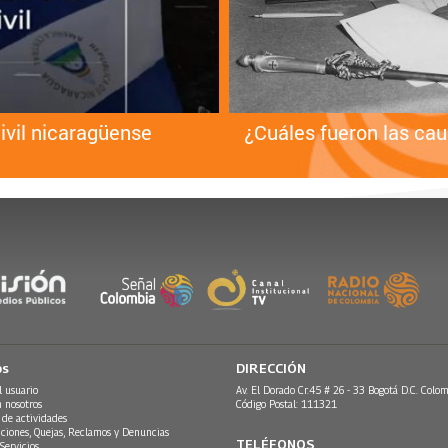
ivil nicaragüense
¿Cuáles fueron las ca
os
DIRECCIÓN
l usuario
Av. El Dorado Cr.45 # 26 - 33 Bogotá D.C. Colom
n nosotros
Código Postal: 111321
 de actividades
ciones, Quejas, Reclamos y Denuncias
TELÉFONOS
Servicios