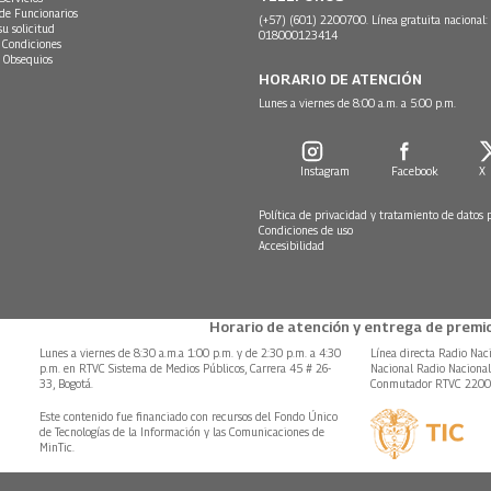
 de Funcionarios
(+57) (601) 2200700. Línea gratuita nacional:
su solicitud
018000123414
 Condiciones
 Obsequios
HORARIO DE ATENCIÓN
Lunes a viernes de 8:00 a.m. a 5:00 p.m.
Instagram
Facebook
X
Política de privacidad y tratamiento de datos 
Condiciones de uso
Accesibilidad
Horario de atención y entrega de premio
Lunes a viernes de 8:30 a.m.a 1:00 p.m. y de 2:30 p.m. a 4:30
Línea directa Radio Nac
p.m. en RTVC Sistema de Medios Públicos, Carrera 45 # 26-
Nacional Radio Naciona
33, Bogotá.
Conmutador RTVC 220
Este contenido fue financiado con recursos del Fondo Único
de Tecnologías de la Información y las Comunicaciones de
MinTic.