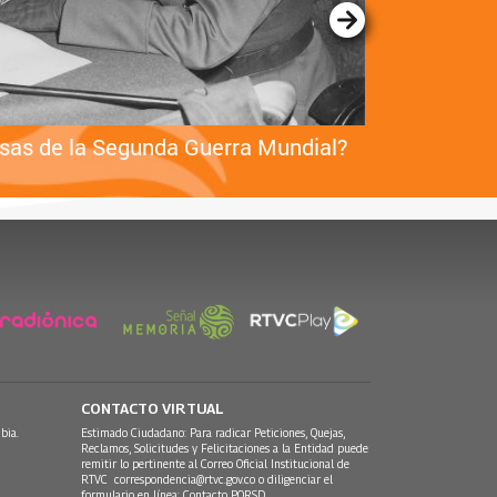
usas de la Segunda Guerra Mundial?
¿Cuándo
CONTACTO VIRTUAL
bia.
Estimado Ciudadano: Para radicar Peticiones, Quejas,
Reclamos, Solicitudes y Felicitaciones a la Entidad puede
remitir lo pertinente al Correo Oficial Institucional de
RTVC
correspondencia@rtvc.gov.co
o diligenciar el
formulario en línea:
Contacto PQRSD.