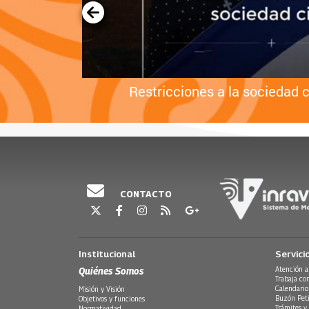
tá
Restricciones a la sociedad c
CONTACTO
Institucional
Servici
Quiénes Somos
Atención a
Trabaja co
Calendario
Misión y Visión
Buzón Peti
Objetivos y funciones
Trámites y 
Normatividad