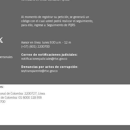
Al momento de registrar su petición, se generará un
código con el cual usted podrá realizar el seguimiento,
para ello, ingrese a:
Seguimiento de PQRS
Asesor en línea: lunes 9:30 a.m. - 12 m
(+57) (601) 2200700
Correo de notificaciones judiciales:
personales
notificacionesjudiciales@rtvc.gov.co
Denuncias por actos de corrupción:
soytransparente@rtvc.gov.co
s:
ional de Colombia: 2200727, Línea
l de Colombia: 01 8000 118 959.
0700