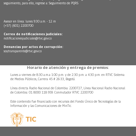
seguimiento, para ello, ingrese a:
Seguimiento de PQRS
Asesor en línea: lunes 9:30 a.m. - 12 m
(+57) (601) 2200700
Correo de notificaciones judiciales:
notificacionesjudiciales@rtvc.gov.co
Denuncias por actos de corrupción:
soytransparente@rtvc.gov.co
Horario de atención y entrega de premios:
Lunes a viernes de 8:30 a.m.a 1:00 p.m. y de 2:30 p.m. a 4:30 p.m. en RTVC Sistema
de Medios Públicos, Carrera 45 # 26-33, Bogotá.
Línea directa Radio Nacional de Colombia: 2200727, Línea Nacional Radio Nacional
de Colombia: 01 8000 118 959. Conmutador RTVC 2200700
Este contenido fue financiado con recursos del Fondo Único de Tecnologías de la
Información y las Comunicaciones de MinTic.