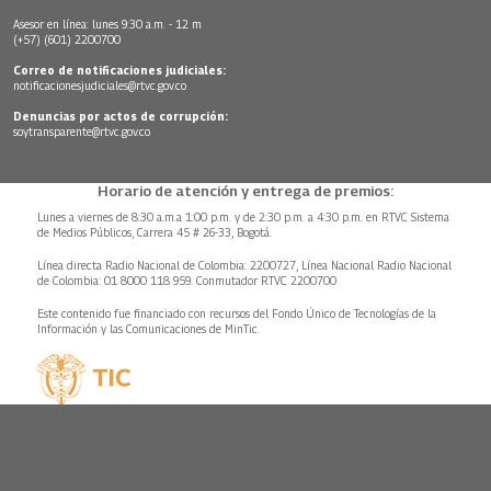
Asesor en línea: lunes 9:30 a.m. - 12 m
(+57) (601) 2200700
Correo de notificaciones judiciales:
notificacionesjudiciales@rtvc.gov.co
Denuncias por actos de corrupción:
soytransparente@rtvc.gov.co
Horario de atención y entrega de premios:
Lunes a viernes de 8:30 a.m.a 1:00 p.m. y de 2:30 p.m. a 4:30 p.m. en RTVC Sistema
de Medios Públicos, Carrera 45 # 26-33, Bogotá.
Línea directa Radio Nacional de Colombia: 2200727, Línea Nacional Radio Nacional
de Colombia: 01 8000 118 959. Conmutador RTVC 2200700
Este contenido fue financiado con recursos del Fondo Único de Tecnologías de la
Información y las Comunicaciones de MinTic.