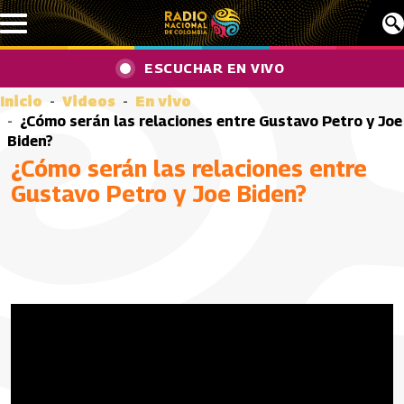
Pasar al contenido principal
ESCUCHAR EN VIVO
Inicio
Videos
En vivo
¿Cómo serán las relaciones entre Gustavo Petro y Joe
Biden?
¿Cómo serán las relaciones entre
Gustavo Petro y Joe Biden?