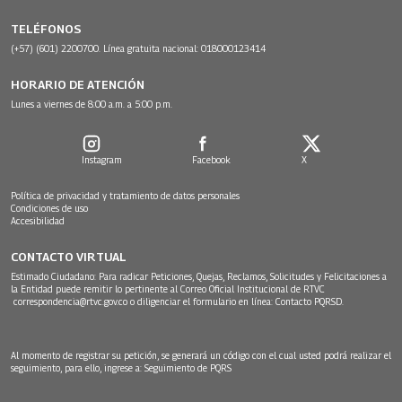
TELÉFONOS
(+57) (601) 2200700. Línea gratuita nacional: 018000123414
HORARIO DE ATENCIÓN
Lunes a viernes de 8:00 a.m. a 5:00 p.m.
Instagram
Facebook
X
Política de privacidad y tratamiento de datos personales
Condiciones de uso
Accesibilidad
CONTACTO VIRTUAL
Estimado Ciudadano: Para radicar Peticiones, Quejas, Reclamos, Solicitudes y Felicitaciones a
la Entidad puede remitir lo pertinente al Correo Oficial Institucional de RTVC
correspondencia@rtvc.gov.co
o diligenciar el formulario en línea:
Contacto PQRSD.
Al momento de registrar su petición, se generará un código con el cual usted podrá realizar el
seguimiento, para ello, ingrese a:
Seguimiento de PQRS