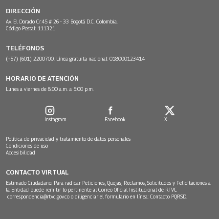
DIRECCIÓN
Av. El Dorado Cr.45 # 26 - 33 Bogotá D.C. Colombia.
Código Postal: 111321
TELÉFONOS
(+57) (601) 2200700. Línea gratuita nacional: 018000123414
HORARIO DE ATENCIÓN
Lunes a viernes de 8:00 a.m. a 5:00 p.m.
Instagram
Facebook
X
Política de privacidad y tratamiento de datos personales
Condiciones de uso
Accesibilidad
CONTACTO VIRTUAL
Estimado Ciudadano: Para radicar Peticiones, Quejas, Reclamos, Solicitudes y Felicitaciones a
la Entidad puede remitir lo pertinente al Correo Oficial Institucional de RTVC
correspondencia@rtvc.gov.co
o diligenciar el formulario en línea:
Contacto PQRSD.