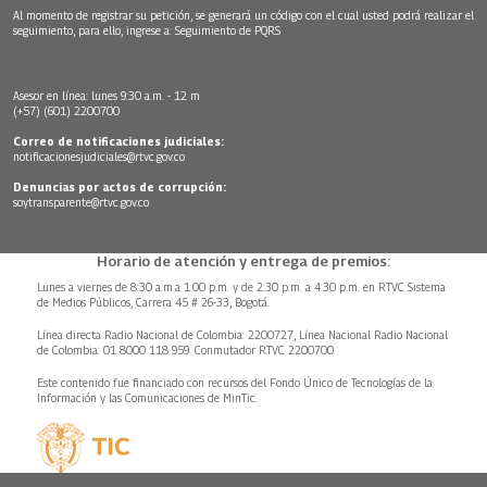
Al momento de registrar su petición, se generará un código con el cual usted podrá realizar el
seguimiento, para ello, ingrese a:
Seguimiento de PQRS
Asesor en línea: lunes 9:30 a.m. - 12 m
(+57) (601) 2200700
Correo de notificaciones judiciales:
notificacionesjudiciales@rtvc.gov.co
Denuncias por actos de corrupción:
soytransparente@rtvc.gov.co
Horario de atención y entrega de premios:
Lunes a viernes de 8:30 a.m.a 1:00 p.m. y de 2:30 p.m. a 4:30 p.m. en RTVC Sistema
de Medios Públicos, Carrera 45 # 26-33, Bogotá.
Línea directa Radio Nacional de Colombia: 2200727, Línea Nacional Radio Nacional
de Colombia: 01 8000 118 959. Conmutador RTVC 2200700
Este contenido fue financiado con recursos del Fondo Único de Tecnologías de la
Información y las Comunicaciones de MinTic.