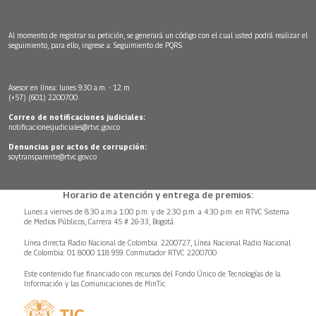
Al momento de registrar su petición, se generará un código con el cual usted podrá realizar el
seguimiento, para ello, ingrese a:
Seguimiento de PQRS
Asesor en línea: lunes 9:30 a.m. - 12 m
(+57) (601) 2200700
Correo de notificaciones judiciales:
notificacionesjudiciales@rtvc.gov.co
Denuncias por actos de corrupción:
soytransparente@rtvc.gov.co
Horario de atención y entrega de premios:
Lunes a viernes de 8:30 a.m.a 1:00 p.m. y de 2:30 p.m. a 4:30 p.m. en RTVC Sistema
de Medios Públicos, Carrera 45 # 26-33, Bogotá.
Línea directa Radio Nacional de Colombia: 2200727, Línea Nacional Radio Nacional
de Colombia: 01 8000 118 959. Conmutador RTVC 2200700
Este contenido fue financiado con recursos del Fondo Único de Tecnologías de la
Información y las Comunicaciones de MinTic.