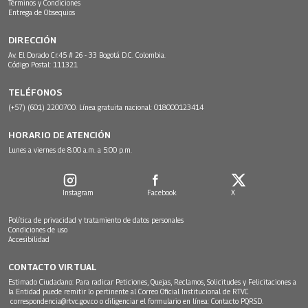
Términos y Condiciones
Entrega de Obsequios
DIRECCIÓN
Av. El Dorado Cr.45 # 26 - 33 Bogotá D.C. Colombia.
Código Postal: 111321
TELÉFONOS
(+57) (601) 2200700. Línea gratuita nacional: 018000123414
HORARIO DE ATENCIÓN
Lunes a viernes de 8:00 a.m. a 5:00 p.m.
Instagram
Facebook
X
Política de privacidad y tratamiento de datos personales
Condiciones de uso
Accesibilidad
CONTACTO VIRTUAL
Estimado Ciudadano: Para radicar Peticiones, Quejas, Reclamos, Solicitudes y Felicitaciones a
la Entidad puede remitir lo pertinente al Correo Oficial Institucional de RTVC
correspondencia@rtvc.gov.co
o diligenciar el formulario en línea:
Contacto PQRSD.