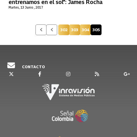
entrenamos en el sol”: James Rocha
Martes, 13 Junio , 2017
302
303
304
305
Página
Página
Página
Página actual
CONTACTO