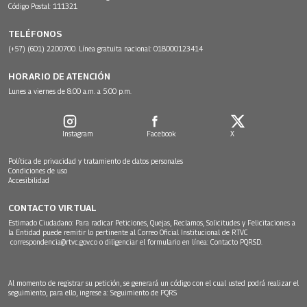
Código Postal: 111321
TELÉFONOS
(+57) (601) 2200700. Línea gratuita nacional: 018000123414
HORARIO DE ATENCIÓN
Lunes a viernes de 8:00 a.m. a 5:00 p.m.
Instagram
Facebook
X
Política de privacidad y tratamiento de datos personales
Condiciones de uso
Accesibilidad
CONTACTO VIRTUAL
Estimado Ciudadano: Para radicar Peticiones, Quejas, Reclamos, Solicitudes y Felicitaciones a
la Entidad puede remitir lo pertinente al Correo Oficial Institucional de RTVC
correspondencia@rtvc.gov.co
o diligenciar el formulario en línea:
Contacto PQRSD.
Al momento de registrar su petición, se generará un código con el cual usted podrá realizar el
seguimiento, para ello, ingrese a:
Seguimiento de PQRS