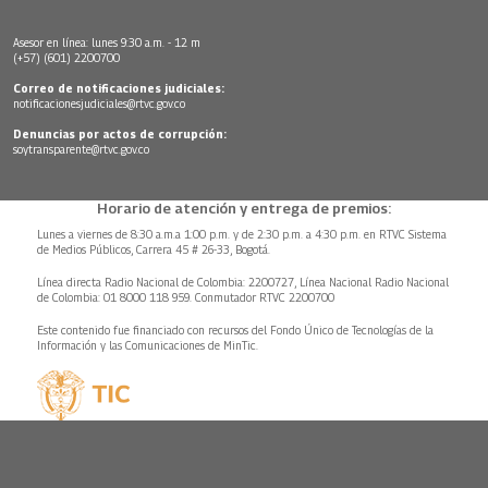
Asesor en línea: lunes 9:30 a.m. - 12 m
(+57) (601) 2200700
Correo de notificaciones judiciales:
notificacionesjudiciales@rtvc.gov.co
Denuncias por actos de corrupción:
soytransparente@rtvc.gov.co
Horario de atención y entrega de premios:
Lunes a viernes de 8:30 a.m.a 1:00 p.m. y de 2:30 p.m. a 4:30 p.m. en RTVC Sistema
de Medios Públicos, Carrera 45 # 26-33, Bogotá.
Línea directa Radio Nacional de Colombia: 2200727, Línea Nacional Radio Nacional
de Colombia: 01 8000 118 959. Conmutador RTVC 2200700
Este contenido fue financiado con recursos del Fondo Único de Tecnologías de la
Información y las Comunicaciones de MinTic.