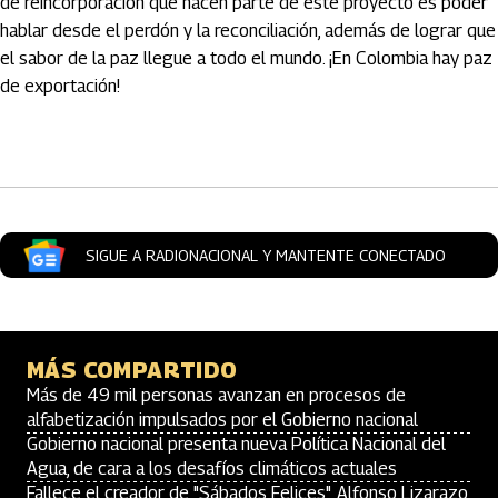
de reincorporación que hacen parte de este proyecto es poder
hablar desde el perdón y la reconciliación, además de lograr que
el sabor de la paz llegue a todo el mundo. ¡En Colombia hay paz
de exportación!
Artículos Player
SIGUE A RADIONACIONAL Y MANTENTE CONECTADO
MÁS COMPARTIDO
Más de 49 mil personas avanzan en procesos de
alfabetización impulsados por el Gobierno nacional
Gobierno nacional presenta nueva Política Nacional del
Agua, de cara a los desafíos climáticos actuales
Fallece el creador de "Sábados Felices", Alfonso Lizarazo