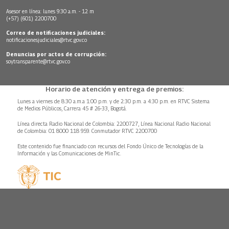
Asesor en línea: lunes 9:30 a.m. - 12 m
(+57) (601) 2200700
Correo de notificaciones judiciales:
notificacionesjudiciales@rtvc.gov.co
Denuncias por actos de corrupción:
soytransparente@rtvc.gov.co
Horario de atención y entrega de premios:
Lunes a viernes de 8:30 a.m.a 1:00 p.m. y de 2:30 p.m. a 4:30 p.m. en RTVC Sistema
de Medios Públicos, Carrera 45 # 26-33, Bogotá.
Línea directa Radio Nacional de Colombia: 2200727, Línea Nacional Radio Nacional
de Colombia: 01 8000 118 959. Conmutador RTVC 2200700
Este contenido fue financiado con recursos del Fondo Único de Tecnologías de la
Información y las Comunicaciones de MinTic.