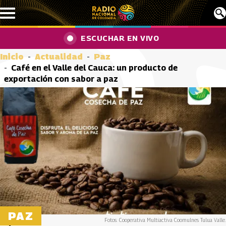
Pasar al contenido principal
ESCUCHAR EN VIVO
Inicio
Actualidad
Paz
Café en el Valle del Cauca: un producto de
exportación con sabor a paz
PAZ
Fotos: Cooperativa Multiactiva Coomulnes Tulua Valle.