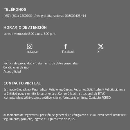
TELÉFONOS
(+57) (601) 2200700. Línea gratuita nacional: 018000123414
HORARIO DE ATENCIÓN
Lunes a viernes de 8:00 a.m. a 5:00 p.m.
Instagram
Facebook
X
Política de privacidad y tratamiento de datos personales
Condiciones de uso
Accesibilidad
CONTACTO VIRTUAL
Estimado Ciudadano: Para radicar Peticiones, Quejas, Reclamos, Solicitudes y Felicitaciones a
la Entidad puede remitir lo pertinente al Correo Oficial Institucional de RTVC
correspondencia@rtvc.gov.co
o diligenciar el formulario en línea:
Contacto PQRSD.
Al momento de registrar su petición, se generará un código con el cual usted podrá realizar el
seguimiento, para ello, ingrese a:
Seguimiento de PQRS