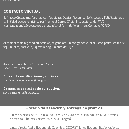
CONTACTO VIRTUAL
Estimado Ciudadano: Para radicar Peticiones, Quejas, Reclamos, Solicitudes y Felicitaciones a
la Entidad puede remitir lo pertinente al Correo Oficial Institucional de RTVC
correspondencia@rtvc.gov.co
o diligenciar el formulario en línea:
Contacto PQRSD.
Al momento de registrar su petición, se generará un código con el cual usted podrá realizar el
seguimiento, para ello, ingrese a:
Seguimiento de PQRS
Asesor en línea: lunes 9:30 a.m. - 12 m
(+57) (601) 2200700
Correo de notificaciones judiciales:
notificacionesjudiciales@rtvc.gov.co
Denuncias por actos de corrupción:
soytransparente@rtvc.gov.co
Horario de atención y entrega de premios:
Lunes a viernes de 8:30 a.m.a 1:00 p.m. y de 2:30 p.m. a 4:30 p.m. en RTVC Sistema
de Medios Públicos, Carrera 45 # 26-33, Bogotá.
Línea directa Radio Nacional de Colombia: 2200727, Línea Nacional Radio Nacional