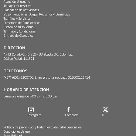
Atención al usuario
Trabaja con nosotros
Calendario de actividades
Buzón Peticiones, Quejas, Reclamos y Denuncias
Trámites y Servicios
Directorio de Funcionarios
Estado de su solicitud
Términos y Condiciones
Entrega de Obsequios
DIRECCIÓN
Av. El Dorado Cr.45 # 26 - 33 Bogotá D.C. Colombia.
Código Postal: 111321
TELÉFONOS
(+57) (601) 2200700. Línea gratuita nacional: 018000123414
HORARIO DE ATENCIÓN
Lunes a viernes de 8:00 a.m. a 5:00 p.m.
Instagram
Facebook
X
Política de privacidad y tratamiento de datos personales
Condiciones de uso
Accesibilidad