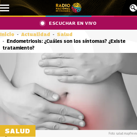
Pasar al contenido principal
ESCUCHAR EN VIVO
Inicio
Actualidad
Salud
Endometriosis: ¿Cuáles son los síntomas? ¿Existe
tratamiento?
SALUD
Foto: salud.mapfre.es