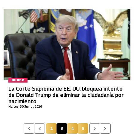
MUNDO
La Corte Suprema de EE. UU. bloquea intento
de Donald Trump de eliminar la ciudadanía por
nacimiento
Martes, 30 Junio , 2026
2
3
4
5
Página
Página actual
Página
Página