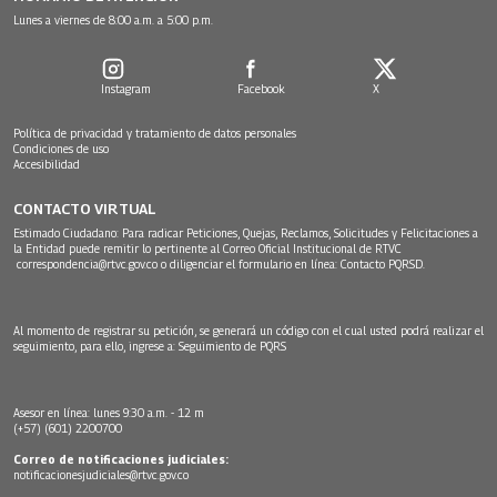
Lunes a viernes de 8:00 a.m. a 5:00 p.m.
Instagram
Facebook
X
Política de privacidad y tratamiento de datos personales
Condiciones de uso
Accesibilidad
CONTACTO VIRTUAL
Estimado Ciudadano: Para radicar Peticiones, Quejas, Reclamos, Solicitudes y Felicitaciones a
la Entidad puede remitir lo pertinente al Correo Oficial Institucional de RTVC
correspondencia@rtvc.gov.co
o diligenciar el formulario en línea:
Contacto PQRSD.
Al momento de registrar su petición, se generará un código con el cual usted podrá realizar el
seguimiento, para ello, ingrese a:
Seguimiento de PQRS
Asesor en línea: lunes 9:30 a.m. - 12 m
(+57) (601) 2200700
Correo de notificaciones judiciales:
notificacionesjudiciales@rtvc.gov.co