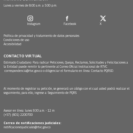
Lunes a viernes de 8:00 a.m. a 5:00 p.m.
Instagram
Facebook
X
Política de privacidad y tratamiento de datos personales
Condiciones de uso
Accesibilidad
CONTACTO VIRTUAL
Estimado Ciudadano: Para radicar Peticiones, Quejas, Reclamos, Solicitudes y Felicitaciones a
la Entidad puede remitir lo pertinente al Correo Oficial Institucional de RTVC
correspondencia@rtvc.gov.co
o diligenciar el formulario en línea:
Contacto PQRSD.
Al momento de registrar su petición, se generará un código con el cual usted podrá realizar el
seguimiento, para ello, ingrese a:
Seguimiento de PQRS
Asesor en línea: lunes 9:30 a.m. - 12 m
(+57) (601) 2200700
Correo de notificaciones judiciales:
notificacionesjudiciales@rtvc.gov.co