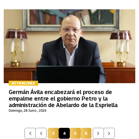
ACTUALIDAD
Germán Ávila encabezará el proceso de
empalme entre el gobierno Petro y la
administración de Abelardo de la Espriella
Domingo, 28 Junio , 2026
3
4
5
6
Página
Página actual
Página
Página