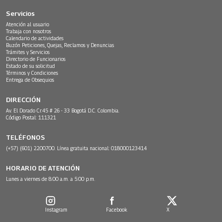
Servicios
Atención al usuario
Trabaja con nosotros
Calendario de actividades
Buzón Peticiones, Quejas, Reclamos y Denuncias
Trámites y Servicios
Directorio de Funcionarios
Estado de su solicitud
Términos y Condiciones
Entrega de Obsequios
DIRECCIÓN
Av. El Dorado Cr.45 # 26 - 33 Bogotá D.C. Colombia.
Código Postal: 111321
TELÉFONOS
(+57) (601) 2200700. Línea gratuita nacional: 018000123414
HORARIO DE ATENCIÓN
Lunes a viernes de 8:00 a.m. a 5:00 p.m.
Instagram
Facebook
X