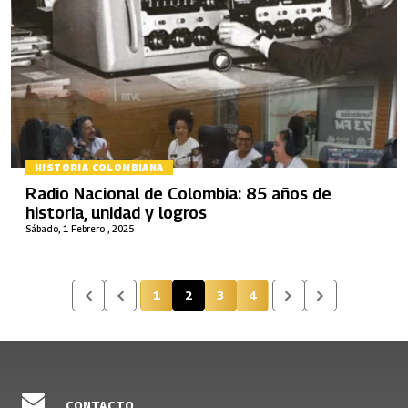
HISTORIA COLOMBIANA
Radio Nacional de Colombia: 85 años de
historia, unidad y logros
Sábado, 1 Febrero , 2025
1
2
3
4
Página
Página actual
Página
Página
CONTACTO