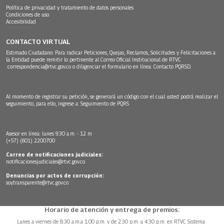
Política de privacidad y tratamiento de datos personales
Condiciones de uso
Accesibilidad
CONTACTO VIRTUAL
Estimado Ciudadano: Para radicar Peticiones, Quejas, Reclamos, Solicitudes y Felicitaciones a
la Entidad puede remitir lo pertinente al Correo Oficial Institucional de RTVC
correspondencia@rtvc.gov.co
o diligenciar el formulario en línea:
Contacto PQRSD.
Al momento de registrar su petición, se generará un código con el cual usted podrá realizar el
seguimiento, para ello, ingrese a:
Seguimiento de PQRS
Asesor en línea: lunes 9:30 a.m. - 12 m
(+57) (601) 2200700
Correo de notificaciones judiciales:
notificacionesjudiciales@rtvc.gov.co
Denuncias por actos de corrupción:
soytransparente@rtvc.gov.co
Horario de atención y entrega de premios:
Lunes a viernes de 8:30 a.m.a 1:00 p.m. y de 2:30 p.m. a 4:30 p.m. en RTVC Sistema