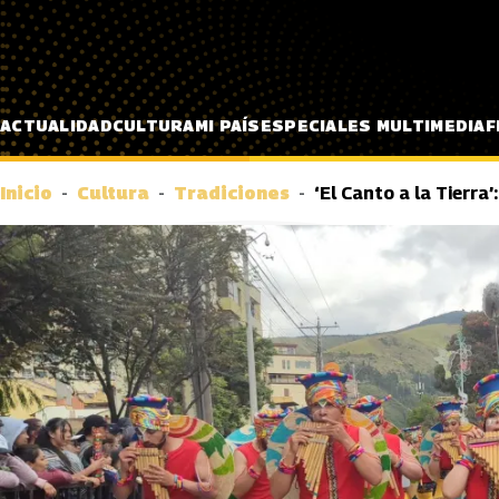
Pasar al contenido principal
ACTUALIDAD
CULTURA
MI PAÍS
ESPECIALES MULTIMEDIA
F
Inicio
Cultura
Tradiciones
‘El Canto a la Tierra