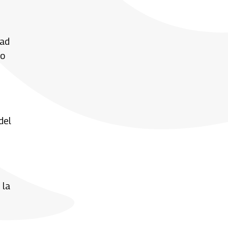
dad
mo
del
 la