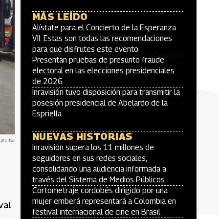
MÁS LEÍDO
Alístate para el Concierto de la Esperanza
VII: Estas son todas las recomendaciones
para que disfrutes este evento
Presentan pruebas de presunto fraude
electoral en las elecciones presidenciales
de 2026
Inravisión tuvo disposición para transmitir la
posesión presidencial de Abelardo de la
Espriella
NUEVAS HISTORIAS
lprensa
Inravisión supera los 11 millones de
seguidores en sus redes sociales,
consolidando una audiencia informada a
través del Sistema de Medios Públicos
Cortometraje cordobés dirigido por una
mujer emberá representará a Colombia en
val
festival internacional de cine en Brasil