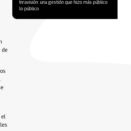
Inravisión: una gestión que hizo más público
lo público
n
d de
los
.
se
 el
les