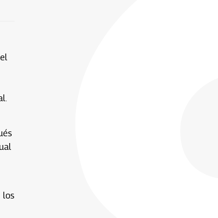
el
l.
pués
ual
 los
n