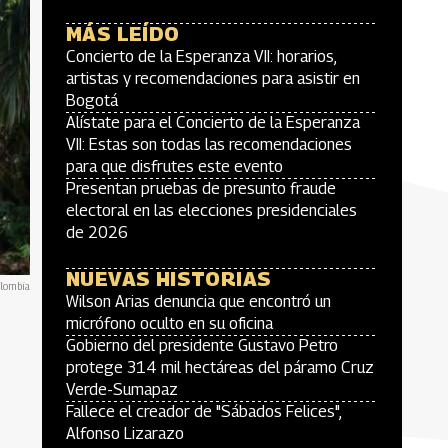
MÁS LEÍDO
Concierto de la Esperanza VII: horarios,
artistas y recomendaciones para asistir en
Bogotá
Alístate para el Concierto de la Esperanza
VII: Estas son todas las recomendaciones
para que disfrutes este evento
Presentan pruebas de presunto fraude
electoral en las elecciones presidenciales
de 2026
NUEVAS HISTORIAS
olombia
Wilson Arias denuncia que encontró un
micrófono oculto en su oficina
Gobierno del presidente Gustavo Petro
protege 314 mil hectáreas del páramo Cruz
Verde-Sumapaz
Fallece el creador de "Sábados Felices",
Alfonso Lizarazo