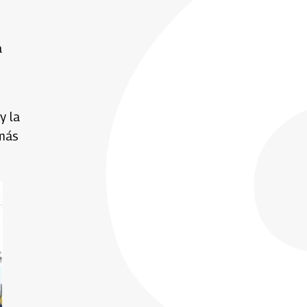
a
y la
 más