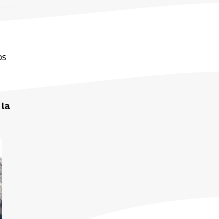
os
 la