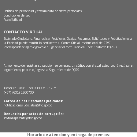
Política de privacidad y tratamiento de datos personales
Condiciones de uso
Accesibilidad
CONTACTO VIRTUAL
Estimado Ciudadano: Para radicar Peticiones, Quejas, Reclamos, Solicitudes y Felicitaciones a
la Entidad puede remitir lo pertinente al Correo Oficial Institucional de RTVC
correspondencia@rtvc.gov.co
o diligenciar el formulario en línea:
Contacto PQRSD.
Al momento de registrar su petición, se generará un código con el cual usted podrá realizar el
seguimiento, para ello, ingrese a:
Seguimiento de PQRS
Asesor en línea: lunes 9:30 a.m. - 12 m
(+57) (601) 2200700
Correo de notificaciones judiciales:
notificacionesjudiciales@rtvc.gov.co
Denuncias por actos de corrupción:
soytransparente@rtvc.gov.co
Horario de atención y entrega de premios: