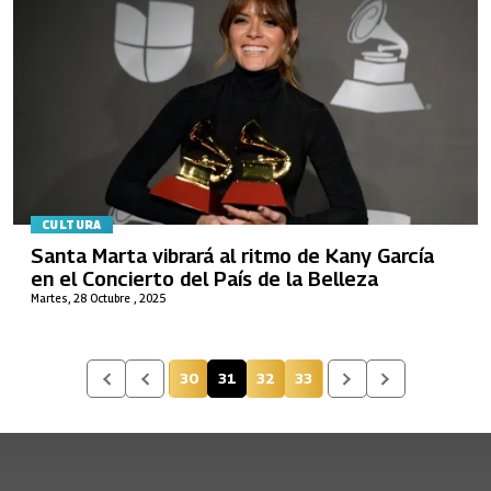
CULTURA
Santa Marta vibrará al ritmo de Kany García
en el Concierto del País de la Belleza
Martes, 28 Octubre , 2025
30
31
32
33
Página
Página actual
Página
Página