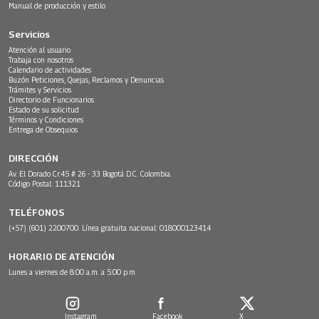
Manual de producción y estilo
Servicios
Atención al usuario
Trabaja con nosotros
Calendario de actividades
Buzón Peticiones, Quejas, Reclamos y Denuncias
Trámites y Servicios
Directorio de Funcionarios
Estado de su solicitud
Términos y Condiciones
Entrega de Obsequios
DIRECCIÓN
Av. El Dorado Cr.45 # 26 - 33 Bogotá D.C. Colombia.
Código Postal: 111321
TELÉFONOS
(+57) (601) 2200700. Línea gratuita nacional: 018000123414
HORARIO DE ATENCIÓN
Lunes a viernes de 8:00 a.m. a 5:00 p.m.
Instagram
Facebook
X