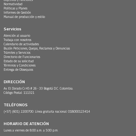
Normatividad
Políticas y Planes
Informes de Gestión
Manual de producción y estilo
Servicios
Atención al usuario
Trabaja con nosotros
Calendario de actividades
Buzón Peticiones, Quejas, Reclamos y Denuncias
Trámites y Servicios
Directorio de Funcionarios
Estado de su solicitud
Términos y Condiciones
Entrega de Obsequios
DIRECCIÓN
Av. El Dorado Cr.45 # 26 - 33 Bogotá D.C. Colombia.
Código Postal: 111321
TELÉFONOS
(+57) (601) 2200700. Línea gratuita nacional: 018000123414
HORARIO DE ATENCIÓN
Lunes a viernes de 8:00 a.m. a 5:00 p.m.