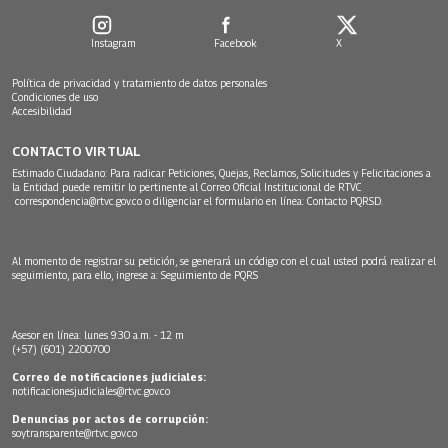
Instagram
Facebook
X
Política de privacidad y tratamiento de datos personales
Condiciones de uso
Accesibilidad
CONTACTO VIRTUAL
Estimado Ciudadano: Para radicar Peticiones, Quejas, Reclamos, Solicitudes y Felicitaciones a
la Entidad puede remitir lo pertinente al Correo Oficial Institucional de RTVC
correspondencia@rtvc.gov.co
o diligenciar el formulario en línea:
Contacto PQRSD.
Al momento de registrar su petición, se generará un código con el cual usted podrá realizar el
seguimiento, para ello, ingrese a:
Seguimiento de PQRS
Asesor en línea: lunes 9:30 a.m. - 12 m
(+57) (601) 2200700
Correo de notificaciones judiciales:
notificacionesjudiciales@rtvc.gov.co
Denuncias por actos de corrupción:
soytransparente@rtvc.gov.co