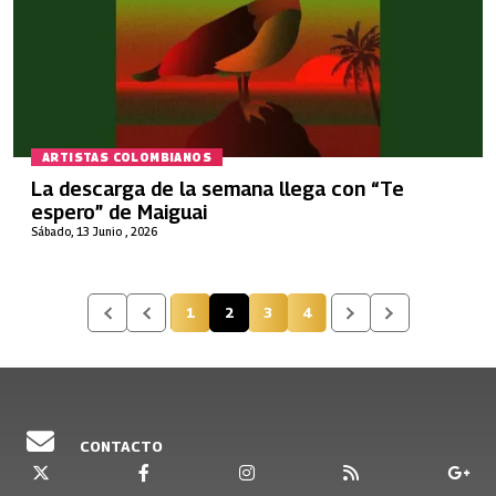
ARTISTAS COLOMBIANOS
La descarga de la semana llega con “Te
espero” de Maiguai
Sábado, 13 Junio , 2026
1
2
3
4
Página
Página actual
Página
Página
CONTACTO