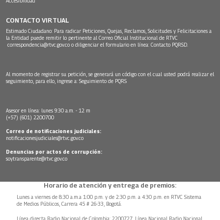
Accesibilidad
CONTACTO VIRTUAL
Estimado Ciudadano: Para radicar Peticiones, Quejas, Reclamos, Solicitudes y Felicitaciones a
la Entidad puede remitir lo pertinente al Correo Oficial Institucional de RTVC
correspondencia@rtvc.gov.co
o diligenciar el formulario en línea:
Contacto PQRSD.
Al momento de registrar su petición, se generará un código con el cual usted podrá realizar el
seguimiento, para ello, ingrese a:
Seguimiento de PQRS
Asesor en línea: lunes 9:30 a.m. - 12 m
(+57) (601) 2200700
Correo de notificaciones judiciales:
notificacionesjudiciales@rtvc.gov.co
Denuncias por actos de corrupción:
soytransparente@rtvc.gov.co
Horario de atención y entrega de premios:
Lunes a viernes de 8:30 a.m.a 1:00 p.m. y de 2:30 p.m. a 4:30 p.m. en RTVC Sistema
de Medios Públicos, Carrera 45 # 26-33, Bogotá.
Línea directa Radio Nacional de Colombia: 2200727, Línea Nacional Radio Nacional