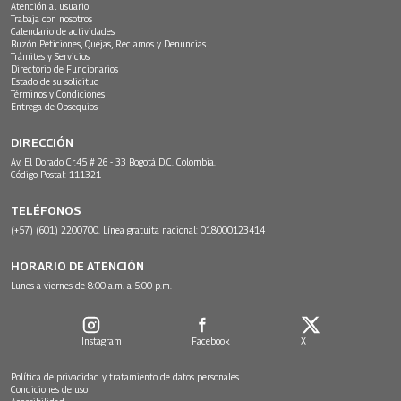
Atención al usuario
Trabaja con nosotros
Calendario de actividades
Buzón Peticiones, Quejas, Reclamos y Denuncias
Trámites y Servicios
Directorio de Funcionarios
Estado de su solicitud
Términos y Condiciones
Entrega de Obsequios
DIRECCIÓN
Av. El Dorado Cr.45 # 26 - 33 Bogotá D.C. Colombia.
Código Postal: 111321
TELÉFONOS
(+57) (601) 2200700. Línea gratuita nacional: 018000123414
HORARIO DE ATENCIÓN
Lunes a viernes de 8:00 a.m. a 5:00 p.m.
Instagram
Facebook
X
Política de privacidad y tratamiento de datos personales
Condiciones de uso