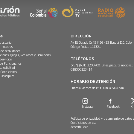
os
DIRECCIÓN
l usuario
Av. El Dorado Cr.45 # 26 - 33 Bogotá D.C. Colom
n nosotros
Código Postal: 111321
 de actividades
ciones, Quejas, Reclamos y Denuncias
TELÉFONOS
Servicios
 de Funcionarios
(+57) (601) 2200700. Línea gratuita nacional:
su solicitud
018000123414
 Condiciones
 Obsequios
HORARIO DE ATENCIÓN
Lunes a viernes de 8:00 a.m. a 5:00 p.m.
Instagram
Facebook
X
Política de privacidad y tratamiento de datos 
Condiciones de uso
Accesibilidad