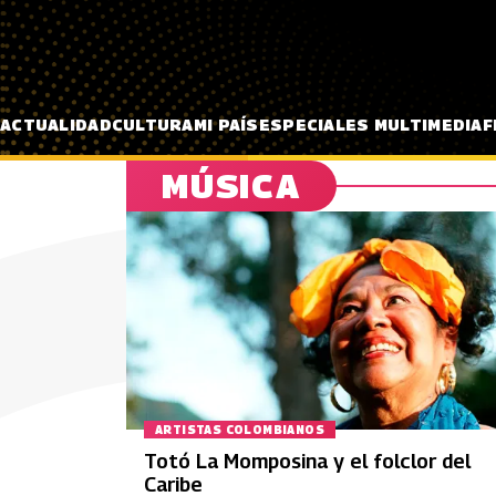
Pasar al contenido principal
ACTUALIDAD
CULTURA
MI PAÍS
ESPECIALES MULTIMEDIA
F
MÚSICA
ARTISTAS COLOMBIANOS
Totó La Momposina y el folclor del
Caribe