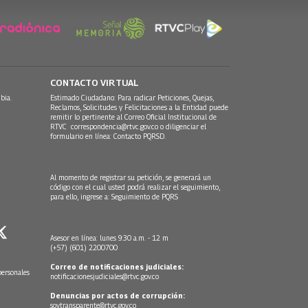
CONTACTO VIRTUAL
bia.
Estimado Ciudadano: Para radicar Peticiones, Quejas,
Reclamos, Solicitudes y Felicitaciones a la Entidad puede
remitir lo pertinente al Correo Oficial Institucional de
RTVC
correspondencia@rtvc.gov.co
o diligenciar el
formulario en línea:
Contacto PQRSD.
Al momento de registrar su petición, se generará un
código con el cual usted podrá realizar el seguimiento,
para ello, ingrese a:
Seguimiento de PQRS
Asesor en línea: lunes 9:30 a.m. - 12 m
(+57) (601) 2200700
Correo de notificaciones judiciales:
personales
notificacionesjudiciales@rtvc.gov.co
Denuncias por actos de corrupción:
soytransparente@rtvc.gov.co