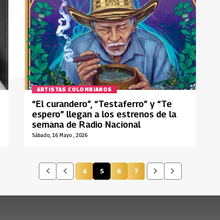
ARTISTAS COLOMBIANOS
“El curandero”, “Testaferro” y “Te
espero” llegan a los estrenos de la
semana de Radio Nacional
Sábado, 16 Mayo , 2026
4
5
6
7
Página
Página actual
Página
Página