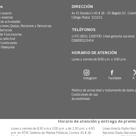
os
DIRECCIÓN
l usuario
Av. El Dorado Cr.45 # 26 - 33 Bogotá D.C. Colom
n nosotros
Código Postal: 111321
 de actividades
ciones, Quejas, Reclamos y Denuncias
TELÉFONOS
Servicios
 de Funcionarios
(+57) (601) 2200700. Línea gratuita nacional:
su solicitud
018000123414
 Condiciones
 Obsequios
HORARIO DE ATENCIÓN
Lunes a viernes de 8:00 a.m. a 5:00 p.m.
Instagram
Facebook
X
Política de privacidad y tratamiento de datos 
Condiciones de uso
Accesibilidad
Horario de atención y entrega de premio
Lunes a viernes de 8:30 a.m.a 1:00 p.m. y de 2:30 p.m. a 4:30
Línea directa Radio Nac
p.m. en RTVC Sistema de Medios Públicos, Carrera 45 # 26-
Nacional Radio Naciona