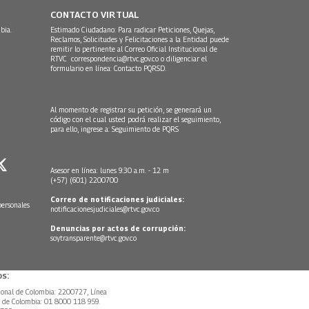
CONTACTO VIRTUAL
bia.
Estimado Ciudadano: Para radicar Peticiones, Quejas,
Reclamos, Solicitudes y Felicitaciones a la Entidad puede
remitir lo pertinente al Correo Oficial Institucional de
RTVC
correspondencia@rtvc.gov.co
o diligenciar el
formulario en línea:
Contacto PQRSD.
Al momento de registrar su petición, se generará un
código con el cual usted podrá realizar el seguimiento,
para ello, ingrese a:
Seguimiento de PQRS
Asesor en línea: lunes 9:30 a.m. - 12 m
(+57) (601) 2200700
Correo de notificaciones judiciales:
personales
notificacionesjudiciales@rtvc.gov.co
Denuncias por actos de corrupción:
soytransparente@rtvc.gov.co
s:
ional de Colombia: 2200727, Línea
l de Colombia: 01 8000 118 959.