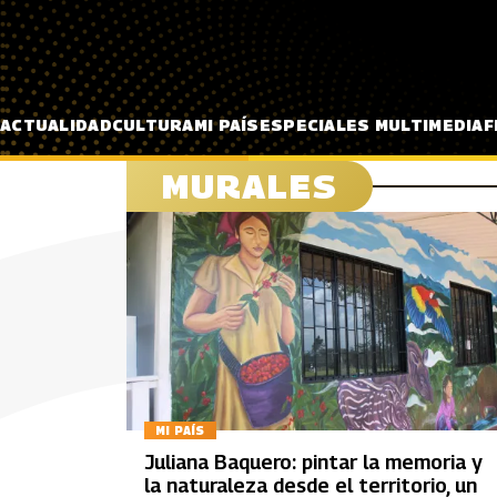
Pasar al contenido principal
ACTUALIDAD
CULTURA
MI PAÍS
ESPECIALES MULTIMEDIA
F
MURALES
MI PAÍS
Juliana Baquero: pintar la memoria y
la naturaleza desde el territorio, un