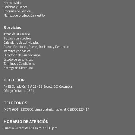
Normatividad
Políticas y Planes
Informes de Gestión
Manual de producción y estilo
Servicios
Atención al usuario
Trabaja con nosotros
Calendario de actividades
Buzón Peticiones, Quejas, Reclamos y Denuncias
Trámites y Servicios
Directorio de Funcionarios
Estado de su solicitud
Términos y Condiciones
Entrega de Obsequios
DIRECCIÓN
Av. El Dorado Cr.45 # 26 - 33 Bogotá D.C. Colombia.
Código Postal: 111321
TELÉFONOS
(+57) (601) 2200700. Línea gratuita nacional: 018000123414
HORARIO DE ATENCIÓN
Lunes a viernes de 8:00 a.m. a 5:00 p.m.