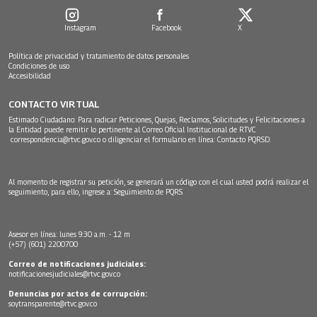
Instagram
Facebook
X
Política de privacidad y tratamiento de datos personales
Condiciones de uso
Accesibilidad
CONTACTO VIRTUAL
Estimado Ciudadano: Para radicar Peticiones, Quejas, Reclamos, Solicitudes y Felicitaciones a
la Entidad puede remitir lo pertinente al Correo Oficial Institucional de RTVC
correspondencia@rtvc.gov.co
o diligenciar el formulario en línea:
Contacto PQRSD.
Al momento de registrar su petición, se generará un código con el cual usted podrá realizar el
seguimiento, para ello, ingrese a:
Seguimiento de PQRS
Asesor en línea: lunes 9:30 a.m. - 12 m
(+57) (601) 2200700
Correo de notificaciones judiciales:
notificacionesjudiciales@rtvc.gov.co
Denuncias por actos de corrupción:
soytransparente@rtvc.gov.co