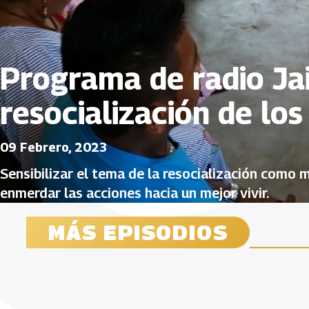
Programa de radio Ja
resocialización de los 
09 Febrero, 2023
Sensibilizar el tema de la resocialización como 
enmerdar las acciones hacia un mejor vivir.
MÁS EPISODIOS
Conexión con los elementales
Programa de radio Riquezas
Gobierno
Sabidurí
sagrados y el ser humano
Ancestrales: el valor de la
comunid
programa
gastronomía indígena
compart
15 Febrero, 2023
15 Febrero,