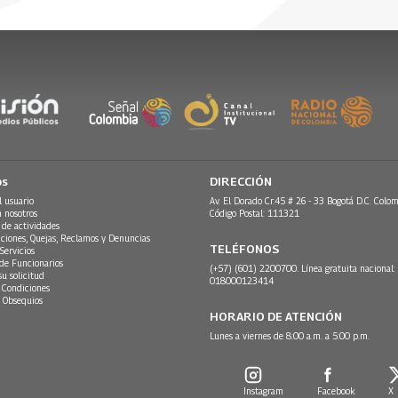
 2023
os
DIRECCIÓN
l usuario
Av. El Dorado Cr.45 # 26 - 33 Bogotá D.C. Colom
n nosotros
Código Postal: 111321
 de actividades
ciones, Quejas, Reclamos y Denuncias
TELÉFONOS
Servicios
 de Funcionarios
(+57) (601) 2200700. Línea gratuita nacional:
su solicitud
018000123414
 Condiciones
 Obsequios
HORARIO DE ATENCIÓN
Lunes a viernes de 8:00 a.m. a 5:00 p.m.
Instagram
Facebook
X