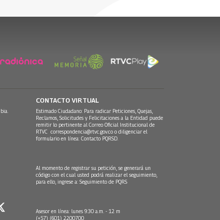
CONTACTO VIRTUAL
bia.
Estimado Ciudadano: Para radicar Peticiones, Quejas,
Reclamos, Solicitudes y Felicitaciones a la Entidad puede
remitir lo pertinente al Correo Oficial Institucional de
RTVC
correspondencia@rtvc.gov.co
o diligenciar el
formulario en línea:
Contacto PQRSD.
Al momento de registrar su petición, se generará un
código con el cual usted podrá realizar el seguimiento,
para ello, ingrese a:
Seguimiento de PQRS
Asesor en línea: lunes 9:30 a.m. - 12 m
(+57) (601) 2200700