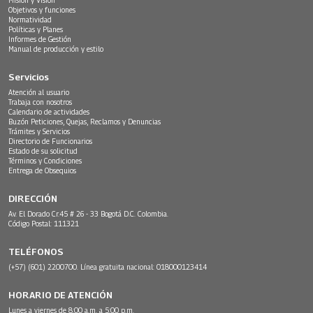
Objetivos y funciones
Normatividad
Políticas y Planes
Informes de Gestión
Manual de producción y estilo
Servicios
Atención al usuario
Trabaja con nosotros
Calendario de actividades
Buzón Peticiones, Quejas, Reclamos y Denuncias
Trámites y Servicios
Directorio de Funcionarios
Estado de su solicitud
Términos y Condiciones
Entrega de Obsequios
DIRECCIÓN
Av. El Dorado Cr.45 # 26 - 33 Bogotá D.C. Colombia.
Código Postal: 111321
TELÉFONOS
(+57) (601) 2200700. Línea gratuita nacional: 018000123414
HORARIO DE ATENCIÓN
Lunes a viernes de 8:00 a.m. a 5:00 p.m.