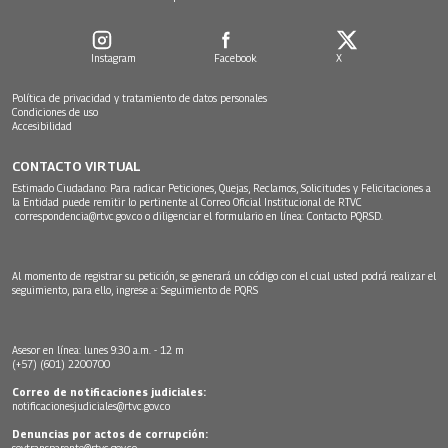
Instagram
Facebook
X
Política de privacidad y tratamiento de datos personales
Condiciones de uso
Accesibilidad
CONTACTO VIRTUAL
Estimado Ciudadano: Para radicar Peticiones, Quejas, Reclamos, Solicitudes y Felicitaciones a
la Entidad puede remitir lo pertinente al Correo Oficial Institucional de RTVC
correspondencia@rtvc.gov.co
o diligenciar el formulario en línea:
Contacto PQRSD.
Al momento de registrar su petición, se generará un código con el cual usted podrá realizar el
seguimiento, para ello, ingrese a:
Seguimiento de PQRS
Asesor en línea: lunes 9:30 a.m. - 12 m
(+57) (601) 2200700
Correo de notificaciones judiciales:
notificacionesjudiciales@rtvc.gov.co
Denuncias por actos de corrupción:
soytransparente@rtvc.gov.co