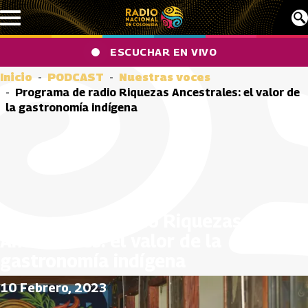
Pasar al contenido principal
ESCUCHAR EN VIVO
Inicio
PODCAST
Nuestras voces
Programa de radio Riquezas Ancestrales: el valor de
la gastronomía indígena
Programa de radio Riquezas
Ancestrales: el valor de la
gastronomía indígena
10 Febrero, 2023