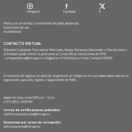
Instagram
Facebook
X
Política de privacidad y tratamiento de datos personales
Condiciones de uso
Accesibilidad
CONTACTO VIRTUAL
Estimado Ciudadano: Para radicar Peticiones, Quejas, Reclamos, Solicitudes y Felicitaciones a
la Entidad puede remitir lo pertinente al Correo Oficial Institucional de RTVC
correspondencia@rtvc.gov.co
o diligenciar el formulario en línea:
Contacto PQRSD.
Al momento de registrar su petición, se generará un código con el cual usted podrá realizar el
seguimiento, para ello, ingrese a:
Seguimiento de PQRS
Asesor en línea: lunes 9:30 a.m. - 12 m
(+57) (601) 2200700
Correo de notificaciones judiciales:
notificacionesjudiciales@rtvc.gov.co
Denuncias por actos de corrupción:
soytransparente@rtvc.gov.co