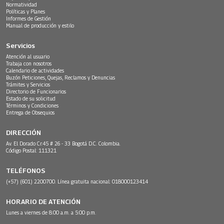
Normatividad
Políticas y Planes
Informes de Gestión
Manual de producción y estilo
Servicios
Atención al usuario
Trabaja con nosotros
Calendario de actividades
Buzón Peticiones, Quejas, Reclamos y Denuncias
Trámites y Servicios
Directorio de Funcionarios
Estado de su solicitud
Términos y Condiciones
Entrega de Obsequios
DIRECCIÓN
Av. El Dorado Cr.45 # 26 - 33 Bogotá D.C. Colombia.
Código Postal: 111321
TELÉFONOS
(+57) (601) 2200700. Línea gratuita nacional: 018000123414
HORARIO DE ATENCIÓN
Lunes a viernes de 8:00 a.m. a 5:00 p.m.