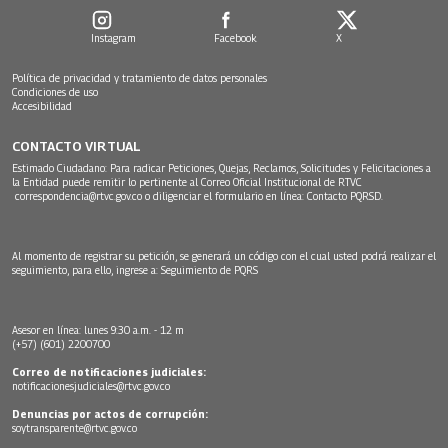
Instagram
Facebook
X
Política de privacidad y tratamiento de datos personales
Condiciones de uso
Accesibilidad
CONTACTO VIRTUAL
Estimado Ciudadano: Para radicar Peticiones, Quejas, Reclamos, Solicitudes y Felicitaciones a
la Entidad puede remitir lo pertinente al Correo Oficial Institucional de RTVC
correspondencia@rtvc.gov.co
o diligenciar el formulario en línea:
Contacto PQRSD.
Al momento de registrar su petición, se generará un código con el cual usted podrá realizar el
seguimiento, para ello, ingrese a:
Seguimiento de PQRS
Asesor en línea: lunes 9:30 a.m. - 12 m
(+57) (601) 2200700
Correo de notificaciones judiciales:
notificacionesjudiciales@rtvc.gov.co
Denuncias por actos de corrupción:
soytransparente@rtvc.gov.co