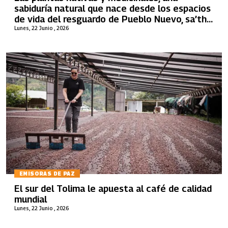
sabiduría natural que nace desde los espacios
de vida del resguardo de Pueblo Nuevo, sa’th
tama kiwe, en Caldono, Cauca
Lunes, 22 Junio , 2026
EMISORAS DE PAZ
El sur del Tolima le apuesta al café de calidad
mundial
Lunes, 22 Junio , 2026