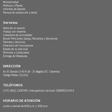
Normatividad
Políticas y Planes
Informes de Gestión
Manual de producción y estilo
Servicios
Atención al usuario
Trabaja con nosotros
Calendario de actividades
Buzón Peticiones, Quejas, Reclamos y Denuncias
Trámites y Servicios
Directorio de Funcionarios
Estado de su solicitud
Términos y Condiciones
Entrega de Obsequios
DIRECCIÓN
Av. El Dorado Cr.45 # 26 - 33 Bogotá D.C. Colombia.
Código Postal: 111321
TELÉFONOS
(+57) (601) 2200700. Línea gratuita nacional: 018000123414
HORARIO DE ATENCIÓN
Lunes a viernes de 8:00 a.m. a 5:00 p.m.