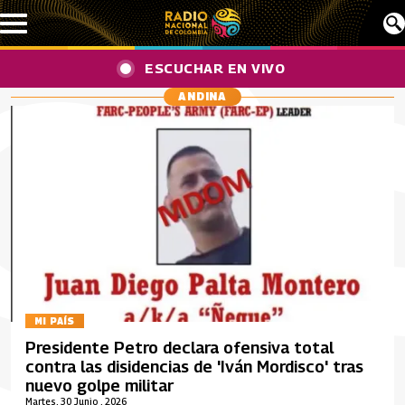
Pasar al contenido principal
ESCUCHAR EN VIVO
ANDINA
MI PAÍS
Presidente Petro declara ofensiva total
contra las disidencias de 'Iván Mordisco' tras
nuevo golpe militar
Martes, 30 Junio , 2026