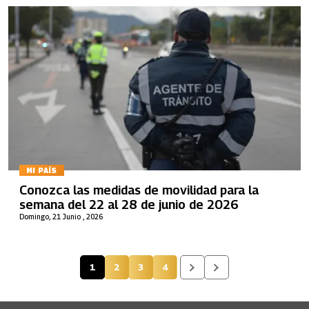
MI PAÍS
Conozca las medidas de movilidad para la
semana del 22 al 28 de junio de 2026
Domingo, 21 Junio , 2026
1
2
3
4
Página actual
Página
Página
Página