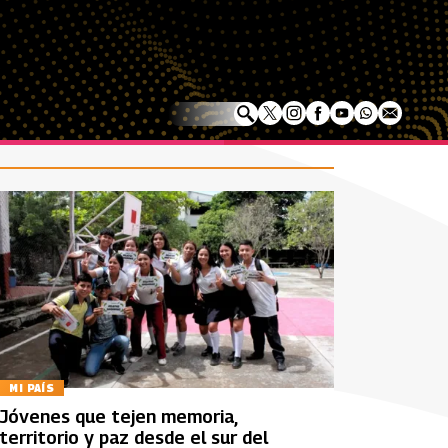
MI PAÍS
Jóvenes que tejen memoria,
territorio y paz desde el sur del