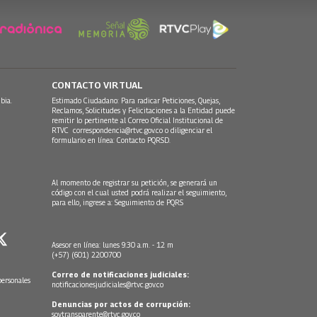
CONTACTO VIRTUAL
bia.
Estimado Ciudadano: Para radicar Peticiones, Quejas,
Reclamos, Solicitudes y Felicitaciones a la Entidad puede
remitir lo pertinente al Correo Oficial Institucional de
RTVC
correspondencia@rtvc.gov.co
o diligenciar el
formulario en línea:
Contacto PQRSD.
Al momento de registrar su petición, se generará un
código con el cual usted podrá realizar el seguimiento,
para ello, ingrese a:
Seguimiento de PQRS
Asesor en línea: lunes 9:30 a.m. - 12 m
(+57) (601) 2200700
Correo de notificaciones judiciales:
personales
notificacionesjudiciales@rtvc.gov.co
Denuncias por actos de corrupción:
soytransparente@rtvc.gov.co