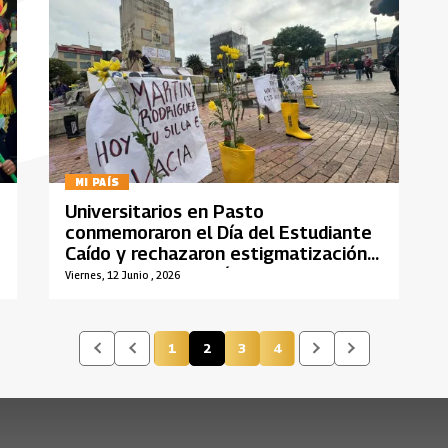
MI PAÍS
Universitarios en Pasto
conmemoraron el Día del Estudiante
Caído y rechazaron estigmatización
de la universidad pública
Viernes, 12 Junio , 2026
1
2
3
4
Página
Página actual
Página
Página