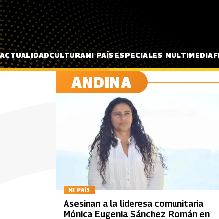
Pasar al contenido principal
ACTUALIDAD
CULTURA
MI PAÍS
ESPECIALES MULTIMEDIA
F
ANDINA
MI PAÍS
Asesinan a la lideresa comunitaria
Mónica Eugenia Sánchez Román en