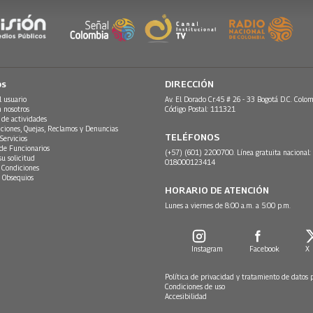
os
DIRECCIÓN
l usuario
Av. El Dorado Cr.45 # 26 - 33 Bogotá D.C. Colom
n nosotros
Código Postal: 111321
 de actividades
ciones, Quejas, Reclamos y Denuncias
TELÉFONOS
Servicios
 de Funcionarios
(+57) (601) 2200700. Línea gratuita nacional:
su solicitud
018000123414
 Condiciones
 Obsequios
HORARIO DE ATENCIÓN
Lunes a viernes de 8:00 a.m. a 5:00 p.m.
Instagram
Facebook
X
Política de privacidad y tratamiento de datos 
Condiciones de uso
Accesibilidad