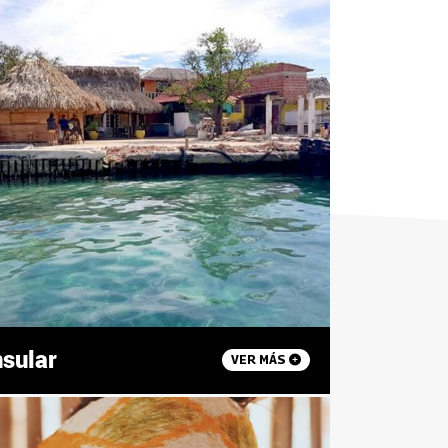
nsular
VER MÁS