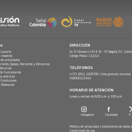
os
DIRECCIÓN
l usuario
Av. El Dorado Cr.45 # 26 - 33 Bogotá D.C. Colom
n nosotros
Código Postal: 111321
 de actividades
ciones, Quejas, Reclamos y Denuncias
TELÉFONOS
Servicios
 de Funcionarios
(+57) (601) 2200700. Línea gratuita nacional:
su solicitud
018000123414
 Condiciones
 Obsequios
HORARIO DE ATENCIÓN
Lunes a viernes de 8:00 a.m. a 5:00 p.m.
Instagram
Facebook
X
Política de privacidad y tratamiento de datos 
Condiciones de uso