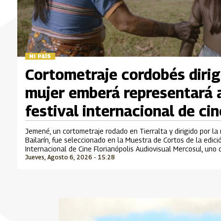
MI PAÍS
Cortometraje cordobés dirig
mujer emberá representará 
festival internacional de cin
Jemené, un cortometraje rodado en Tierralta y dirigido por la
Bailarín, fue seleccionado en la Muestra de Cortos de la edic
Internacional de Cine Florianópolis Audiovisual Mercosul, uno
Jueves, Agosto 6, 2026 - 15:28
cinematográficos más importantes de Suramérica que se desar