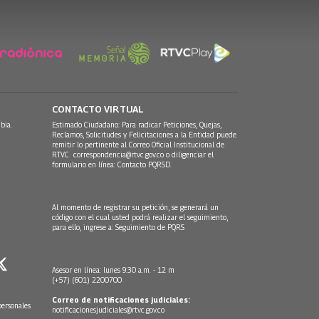
CONTACTO VIRTUAL
bia.
Estimado Ciudadano: Para radicar Peticiones, Quejas,
Reclamos, Solicitudes y Felicitaciones a la Entidad puede
remitir lo pertinente al Correo Oficial Institucional de
RTVC
correspondencia@rtvc.gov.co
o diligenciar el
formulario en línea:
Contacto PQRSD.
Al momento de registrar su petición, se generará un
código con el cual usted podrá realizar el seguimiento,
para ello, ingrese a:
Seguimiento de PQRS
Asesor en línea: lunes 9:30 a.m. - 12 m
(+57) (601) 2200700
Correo de notificaciones judiciales:
personales
notificacionesjudiciales@rtvc.gov.co