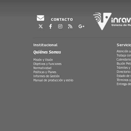
CONTACTO
Institucional
Servici
Quiénes Somos
Atención a
Trabaja co
Calendario
Misión y Visión
Buzón Peti
Objetivos y funciones
Trámites y 
Normatividad
Directorio
Políticas y Planes
Estado de 
Informes de Gestión
Términos y
Manual de producción y estilo
Entrega de