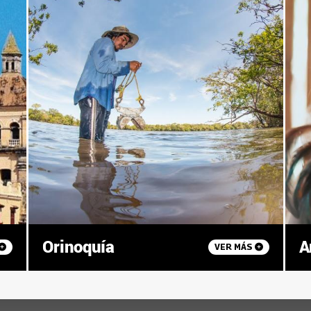
Orinoquía
A
VER MÁS