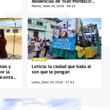
disidencias de 'Iván Mordisco'
tras nuevo golpe militar
Martes, Junio 30, 2026 - 06:25
MI PAÍS
imas y
Leticia: la ciudad que baila al
or la
son que le pongan
Vicente
Lunes, Junio 29, 2026 - 17:42