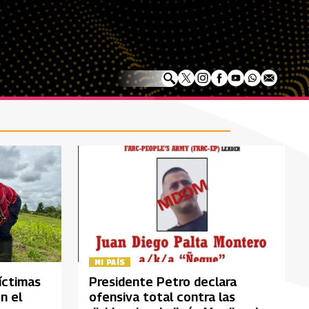
MI PAÍS
íctimas
Presidente Petro declara
n el
ofensiva total contra las