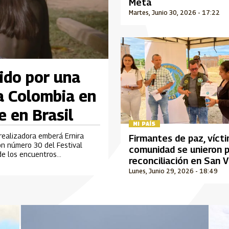
Meta
Martes, Junio 30, 2026 - 17:22
ido por una
a Colombia en
e en Brasil
MI PAÍS
 realizadora emberá Ernira
Firmantes de paz, víct
ión número 30 del Festival
comunidad se unieron p
 de los encuentros
reconciliación en San 
rolla en Brasil.
del Caguán
Lunes, Junio 29, 2026 - 18:49