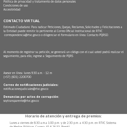
Política de privacidad y tratamiento de datos personales
Condiciones de uso
Accesibilidad
CONTACTO VIRTUAL
Estimado Ciudadano: Para radicar Peticiones, Quejas, Reclamos, Solicitudes y Felicitaciones a
la Entidad puede remitir lo pertinente al Correo Oficial Institucional de RTVC
correspondencia@rtvc.gov.co
o diligenciar el formulario en línea:
Contacto PQRSD.
Al momento de registrar su petición, se generará un código con el cual usted podrá realizar el
seguimiento, para ello, ingrese a:
Seguimiento de PQRS
Asesor en línea: lunes 9:30 a.m. - 12 m
(+57) (601) 2200700
Correo de notificaciones judiciales:
notificacionesjudiciales@rtvc.gov.co
Denuncias por actos de corrupción:
soytransparente@rtvc.gov.co
Horario de atención y entrega de premios:
Lunes a viernes de 8:30 a.m.a 1:00 p.m. y de 2:30 p.m. a 4:30 p.m. en RTVC Sistema
de Medios Públicos, Carrera 45 # 26-33, Bogotá.