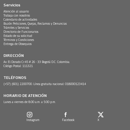
Servicios
Atención al usuario
Trabaja con nosotros
Calendario de actividades
Buzón Peticiones, Quejas, Reclamos y Denuncias
Trámites y Servicios
Directorio de Funcionarios
Estado de su solicitud
Términos y Condiciones
Entrega de Obsequios
DIRECCIÓN
Av. El Dorado Cr.45 # 26 - 33 Bogotá D.C. Colombia.
Código Postal: 111321
TELÉFONOS
(+57) (601) 2200700. Línea gratuita nacional: 018000123414
HORARIO DE ATENCIÓN
Lunes a viernes de 8:00 a.m. a 5:00 p.m.
Instagram
Facebook
X