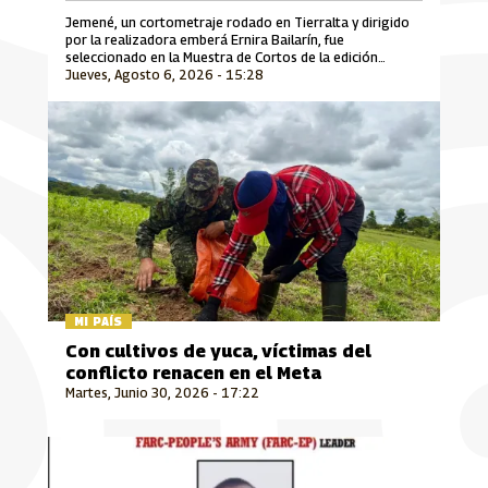
Jemené, un cortometraje rodado en Tierralta y dirigido
por la realizadora emberá Ernira Bailarín, fue
seleccionado en la Muestra de Cortos de la edición
Jueves, Agosto 6, 2026 - 15:28
número 30 del Festival Internacional de Cine Florianópolis
Audiovisual Mercosul, uno de los encuentros
cinematográficos más importantes de Suramérica que se
desarrolla en Brasil.
MI PAÍS
Con cultivos de yuca, víctimas del
conflicto renacen en el Meta
Martes, Junio 30, 2026 - 17:22