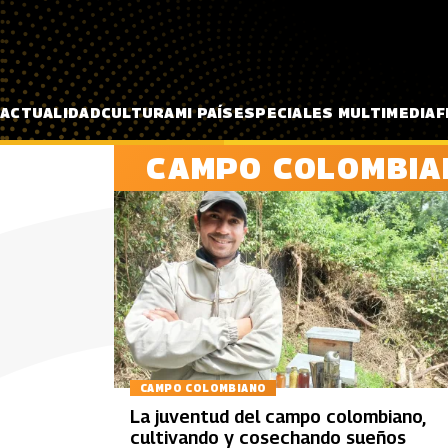
Pasar al contenido principal
ACTUALIDAD
CULTURA
MI PAÍS
ESPECIALES MULTIMEDIA
F
CAMPO COLOMBIA
CAMPO COLOMBIANO
La juventud del campo colombiano,
cultivando y cosechando sueños