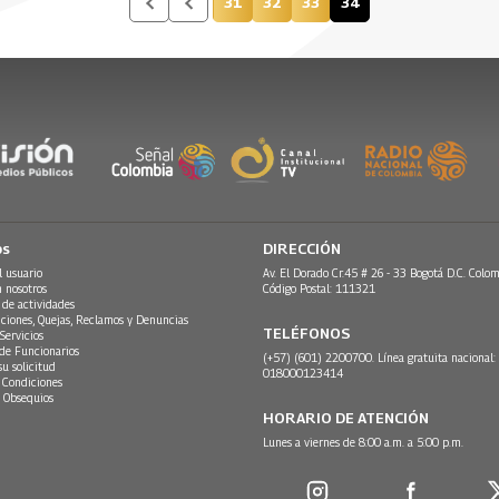
31
32
33
34
Página
Página
Página
Página actual
os
DIRECCIÓN
l usuario
Av. El Dorado Cr.45 # 26 - 33 Bogotá D.C. Colom
n nosotros
Código Postal: 111321
 de actividades
ciones, Quejas, Reclamos y Denuncias
TELÉFONOS
Servicios
 de Funcionarios
(+57) (601) 2200700. Línea gratuita nacional:
su solicitud
018000123414
 Condiciones
 Obsequios
HORARIO DE ATENCIÓN
Lunes a viernes de 8:00 a.m. a 5:00 p.m.