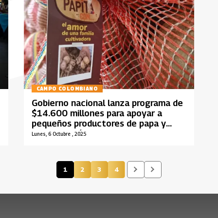
CAMPO COLOMBIANO
Gobierno nacional lanza programa de
$14.600 millones para apoyar a
pequeños productores de papa y
frenar la caída de precios
Lunes, 6 Octubre , 2025
1
2
3
4
Página actual
Página
Página
Página