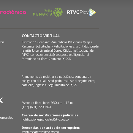
CONTACTO VIRTUAL
bia.
Estimado Ciudadano: Para radicar Peticiones, Quejas,
Reclamos, Solicitudes y Felicitaciones a la Entidad puede
remitir lo pertinente al Correo Oficial Institucional de
RTVC
correspondencia@rtvc.gov.co
o diligenciar el
formulario en línea:
Contacto PQRSD.
Al momento de registrar su petición, se generará un
código con el cual usted podrá realizar el seguimiento,
para ello, ingrese a:
Seguimiento de PQRS
Asesor en línea: lunes 9:30 a.m. - 12 m
(+57) (601) 2200700
Correo de notificaciones judiciales:
personales
notificacionesjudiciales@rtvc.gov.co
Denuncias por actos de corrupción:
soytransparente@rtvc.gov.co