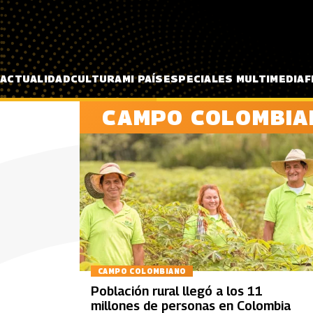
Pasar al contenido principal
ACTUALIDAD
CULTURA
MI PAÍS
ESPECIALES MULTIMEDIA
F
CAMPO COLOMBIA
CAMPO COLOMBIANO
Población rural llegó a los 11
millones de personas en Colombia