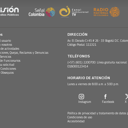
os
DIRECCIÓN
l usuario
Av. El Dorado Cr.45 # 26 - 33 Bogotá D.C. Colom
n nosotros
Código Postal: 111321
 de actividades
ciones, Quejas, Reclamos y Denuncias
TELÉFONOS
Servicios
 de Funcionarios
(+57) (601) 2200700. Línea gratuita nacional:
su solicitud
018000123414
 Condiciones
 Obsequios
HORARIO DE ATENCIÓN
Lunes a viernes de 8:00 a.m. a 5:00 p.m.
Instagram
Facebook
X
Política de privacidad y tratamiento de datos 
Condiciones de uso
Accesibilidad