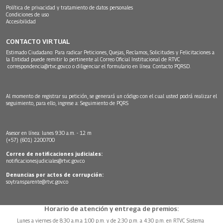
Política de privacidad y tratamiento de datos personales
Condiciones de uso
Accesibilidad
CONTACTO VIRTUAL
Estimado Ciudadano: Para radicar Peticiones, Quejas, Reclamos, Solicitudes y Felicitaciones a
la Entidad puede remitir lo pertinente al Correo Oficial Institucional de RTVC
correspondencia@rtvc.gov.co
o diligenciar el formulario en línea:
Contacto PQRSD.
Al momento de registrar su petición, se generará un código con el cual usted podrá realizar el
seguimiento, para ello, ingrese a:
Seguimiento de PQRS
Asesor en línea: lunes 9:30 a.m. - 12 m
(+57) (601) 2200700
Correo de notificaciones judiciales:
notificacionesjudiciales@rtvc.gov.co
Denuncias por actos de corrupción:
soytransparente@rtvc.gov.co
Horario de atención y entrega de premios:
Lunes a viernes de 8:30 a.m.a 1:00 p.m. y de 2:30 p.m. a 4:30 p.m. en RTVC Sistema