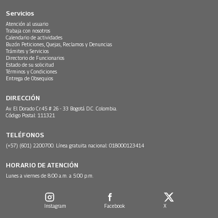
Servicios
Atención al usuario
Trabaja con nosotros
Calendario de actividades
Buzón Peticiones, Quejas, Reclamos y Denuncias
Trámites y Servicios
Directorio de Funcionarios
Estado de su solicitud
Términos y Condiciones
Entrega de Obsequios
DIRECCIÓN
Av. El Dorado Cr.45 # 26 - 33 Bogotá D.C. Colombia.
Código Postal: 111321
TELÉFONOS
(+57) (601) 2200700. Línea gratuita nacional: 018000123414
HORARIO DE ATENCIÓN
Lunes a viernes de 8:00 a.m. a 5:00 p.m.
Instagram
Facebook
X