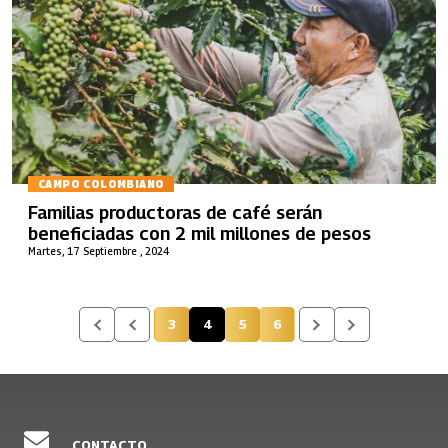
CAMPO COLOMBIANO
Familias productoras de café serán
beneficiadas con 2 mil millones de pesos
Martes, 17 Septiembre , 2024
3
4
5
6
Página
Página actual
Página
Página
CONTACTO