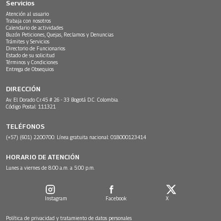
Servicios
Atención al usuario
Trabaja con nosotros
Calendario de actividades
Buzón Peticiones, Quejas, Reclamos y Denuncias
Trámites y Servicios
Directorio de Funcionarios
Estado de su solicitud
Términos y Condiciones
Entrega de Obsequios
DIRECCIÓN
Av. El Dorado Cr.45 # 26 - 33 Bogotá D.C. Colombia.
Código Postal: 111321
TELÉFONOS
(+57) (601) 2200700. Línea gratuita nacional: 018000123414
HORARIO DE ATENCIÓN
Lunes a viernes de 8:00 a.m. a 5:00 p.m.
Instagram
Facebook
X
Política de privacidad y tratamiento de datos personales