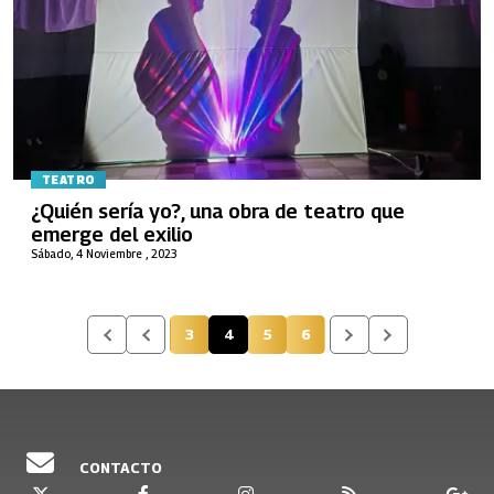
TEATRO
¿Quién sería yo?, una obra de teatro que
emerge del exilio
Sábado, 4 Noviembre , 2023
3
4
5
6
Página
Página actual
Página
Página
CONTACTO