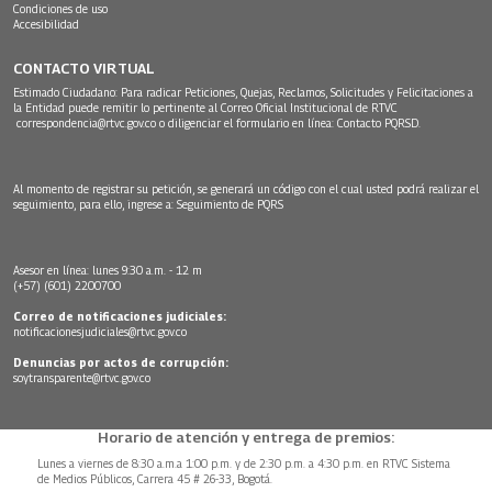
Condiciones de uso
Accesibilidad
CONTACTO VIRTUAL
Estimado Ciudadano: Para radicar Peticiones, Quejas, Reclamos, Solicitudes y Felicitaciones a
la Entidad puede remitir lo pertinente al Correo Oficial Institucional de RTVC
correspondencia@rtvc.gov.co
o diligenciar el formulario en línea:
Contacto PQRSD.
Al momento de registrar su petición, se generará un código con el cual usted podrá realizar el
seguimiento, para ello, ingrese a:
Seguimiento de PQRS
Asesor en línea: lunes 9:30 a.m. - 12 m
(+57) (601) 2200700
Correo de notificaciones judiciales:
notificacionesjudiciales@rtvc.gov.co
Denuncias por actos de corrupción:
soytransparente@rtvc.gov.co
Horario de atención y entrega de premios:
Lunes a viernes de 8:30 a.m.a 1:00 p.m. y de 2:30 p.m. a 4:30 p.m. en RTVC Sistema
de Medios Públicos, Carrera 45 # 26-33, Bogotá.