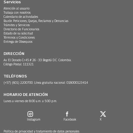
Servicios
Atención al usuario
Trabaja con nosotros
Calendario de actividades
Buzón Peticiones, Quejas, Reclamos y Denuncias
Trámites y Servicios
Directorio de Funcionarios
Estado de su solicitud
Términos y Condiciones
Entrega de Obsequios
DIRECCIÓN
Av. El Dorado Cr.45 # 26 - 33 Bogotá D.C. Colombia.
Código Postal: 111321
TELÉFONOS
(+57) (601) 2200700. Línea gratuita nacional: 018000123414
HORARIO DE ATENCIÓN
Lunes a viernes de 8:00 a.m. a 5:00 p.m.
Instagram
Facebook
X
Política de privacidad y tratamiento de datos personales