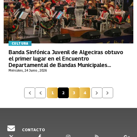
CULTURA
Banda Sinfónica Juvenil de Algeciras obtuvo
el primer lugar en el Encuentro
Departamental de Bandas Municipales
“Milcíades Chato Durán”
Miércoles, 24 Junio , 2026
1
2
3
4
Página
Página actual
Página
Página
CONTACTO