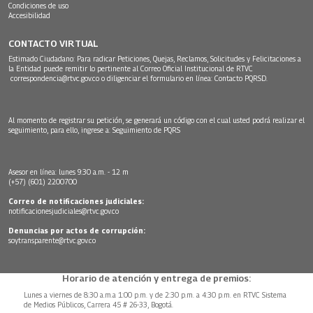
Condiciones de uso
Accesibilidad
CONTACTO VIRTUAL
Estimado Ciudadano: Para radicar Peticiones, Quejas, Reclamos, Solicitudes y Felicitaciones a
la Entidad puede remitir lo pertinente al Correo Oficial Institucional de RTVC
correspondencia@rtvc.gov.co
o diligenciar el formulario en línea:
Contacto PQRSD.
Al momento de registrar su petición, se generará un código con el cual usted podrá realizar el
seguimiento, para ello, ingrese a:
Seguimiento de PQRS
Asesor en línea: lunes 9:30 a.m. - 12 m
(+57) (601) 2200700
Correo de notificaciones judiciales:
notificacionesjudiciales@rtvc.gov.co
Denuncias por actos de corrupción:
soytransparente@rtvc.gov.co
Horario de atención y entrega de premios:
Lunes a viernes de 8:30 a.m.a 1:00 p.m. y de 2:30 p.m. a 4:30 p.m. en RTVC Sistema
de Medios Públicos, Carrera 45 # 26-33, Bogotá.