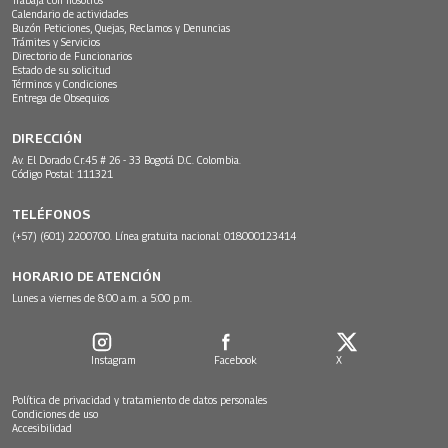
Calendario de actividades
Buzón Peticiones, Quejas, Reclamos y Denuncias
Trámites y Servicios
Directorio de Funcionarios
Estado de su solicitud
Términos y Condiciones
Entrega de Obsequios
DIRECCIÓN
Av. El Dorado Cr.45 # 26 - 33 Bogotá D.C. Colombia.
Código Postal: 111321
TELÉFONOS
(+57) (601) 2200700. Línea gratuita nacional: 018000123414
HORARIO DE ATENCIÓN
Lunes a viernes de 8:00 a.m. a 5:00 p.m.
Instagram
Facebook
X
Política de privacidad y tratamiento de datos personales
Condiciones de uso
Accesibilidad