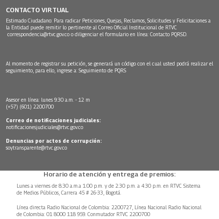
CONTACTO VIRTUAL
Estimado Ciudadano: Para radicar Peticiones, Quejas, Reclamos, Solicitudes y Felicitaciones a
la Entidad puede remitir lo pertinente al Correo Oficial Institucional de RTVC
correspondencia@rtvc.gov.co
o diligenciar el formulario en línea:
Contacto PQRSD.
Al momento de registrar su petición, se generará un código con el cual usted podrá realizar el
seguimiento, para ello, ingrese a:
Seguimiento de PQRS
Asesor en línea: lunes 9:30 a.m. - 12 m
(+57) (601) 2200700
Correo de notificaciones judiciales:
notificacionesjudiciales@rtvc.gov.co
Denuncias por actos de corrupción:
soytransparente@rtvc.gov.co
Horario de atención y entrega de premios:
Lunes a viernes de 8:30 a.m.a 1:00 p.m. y de 2:30 p.m. a 4:30 p.m. en RTVC Sistema
de Medios Públicos, Carrera 45 # 26-33, Bogotá.
Línea directa Radio Nacional de Colombia: 2200727, Línea Nacional Radio Nacional
de Colombia: 01 8000 118 959. Conmutador RTVC 2200700