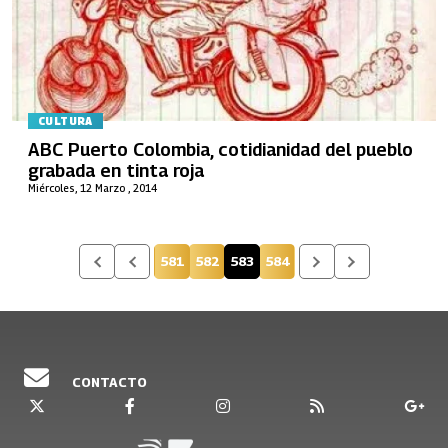
CULTURA
ABC Puerto Colombia, cotidianidad del pueblo
grabada en tinta roja
Miércoles, 12 Marzo , 2014
581
582
583
584
Página
Página
Página actual
Página
CONTACTO