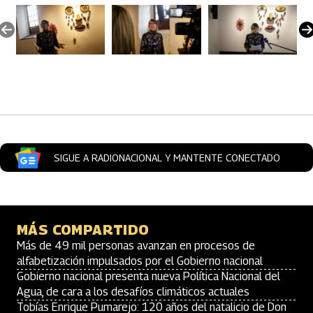
Artículos Player
SIGUE A RADIONACIONAL Y MANTENTE CONECTADO
MÁS COMPARTIDO
Más de 49 mil personas avanzan en procesos de
alfabetización impulsados por el Gobierno nacional
Gobierno nacional presenta nueva Política Nacional del
Agua, de cara a los desafíos climáticos actuales
Tobías Enrique Pumarejo: 120 años del natalicio de Don