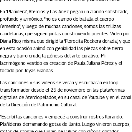
En 'Plañidera', Atercios y Las Añez pegan un alarido sofisticado,
profundo y armónico: "no es campo de batalla el cuerpo
femenino", y luego de muchas canciones, somos las trillizas
candelarias, que siguen juntas construyendo puentes. Video por
Diana Rico, misma que dirigió la 'Florecita Rockera dorada', y que
en esta ocasión animó con genialidad las piezas sobre tierra
negra y barro crudo, la génesis del arte curativo. Mi
lacrimógeno vestido es creación de Paula Juliana Pérez y el
tocado por Joyas Blandas.
Las canciones y sus videos se verán y escucharán en loop
transformador desde el 25 de noviembre en las plataformas
digitales de Aterciopelados, en su canal de Youtube y en el canal
de la Dirección de Patrimonio Cultural.
“Escribí las canciones y empecé a construir rostros llorando.
Plañideras derramando gotas de llanto. Luego vinieron cuerpos,
gotas de sangre que fluyen de vulvas con clítoris dorados,