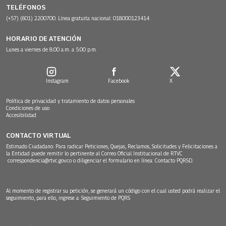
TELÉFONOS
(+57) (601) 2200700. Línea gratuita nacional: 018000123414
HORARIO DE ATENCIÓN
Lunes a viernes de 8:00 a.m. a 5:00 p.m.
Instagram
Facebook
X
Política de privacidad y tratamiento de datos personales
Condiciones de uso
Accesibilidad
CONTACTO VIRTUAL
Estimado Ciudadano: Para radicar Peticiones, Quejas, Reclamos, Solicitudes y Felicitaciones a
la Entidad puede remitir lo pertinente al Correo Oficial Institucional de RTVC
correspondencia@rtvc.gov.co
o diligenciar el formulario en línea:
Contacto PQRSD.
Al momento de registrar su petición, se generará un código con el cual usted podrá realizar el
seguimiento, para ello, ingrese a:
Seguimiento de PQRS