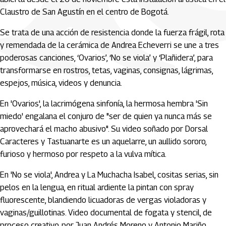
Claustro de San Agustín en el centro de Bogotá.
Se trata de una acción de resistencia donde la fuerza frágil, rota
y remendada de la cerámica de Andrea Echeverri se une a tres
poderosas canciones, ‘Ovarios’, ‘No se viola’ y ‘Plañidera’, para
transformarse en rostros, tetas, vaginas, consignas, lágrimas,
espejos, música, videos y denuncia.
En 'Ovarios', la lacrimógena sinfonía, la hermosa hembra 'Sin
miedo' engalana el conjuro de "ser de quien ya nunca más se
aprovechará el macho abusivo". Su video soñado por Dorsal
Caracteres y Tastuanarte es un aquelarre, un aullido sororo,
furioso y hermoso por respeto a la vulva mítica.
En 'No se viola', Andrea y La Muchacha Isabel, cositas serias, sin
pelos en la lengua, en ritual ardiente la pintan con spray
fluorescente, blandiendo licuadoras de vergas violadoras y
vaginas/guillotinas. Video documental de fogata y stencil, de
proceso creativo, por Juan Andrés Moreno y Antonio Mariño.