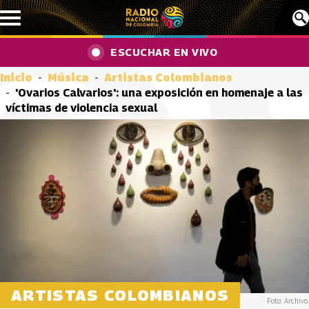
Pasar al contenido principal
ESCUCHAR EN VIVO
Inicio
Música
Artistas Colombianos
'Ovarios Calvarios': una exposición en homenaje a las
víctimas de violencia sexual
ARTISTAS COLOMBIANOS
Foto: Archivo.