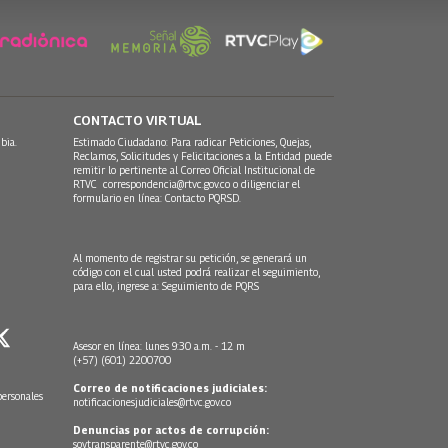
CONTACTO VIRTUAL
bia.
Estimado Ciudadano: Para radicar Peticiones, Quejas,
Reclamos, Solicitudes y Felicitaciones a la Entidad puede
remitir lo pertinente al Correo Oficial Institucional de
RTVC
correspondencia@rtvc.gov.co
o diligenciar el
formulario en línea:
Contacto PQRSD.
Al momento de registrar su petición, se generará un
código con el cual usted podrá realizar el seguimiento,
para ello, ingrese a:
Seguimiento de PQRS
Asesor en línea: lunes 9:30 a.m. - 12 m
(+57) (601) 2200700
Correo de notificaciones judiciales:
personales
notificacionesjudiciales@rtvc.gov.co
Denuncias por actos de corrupción:
soytransparente@rtvc.gov.co