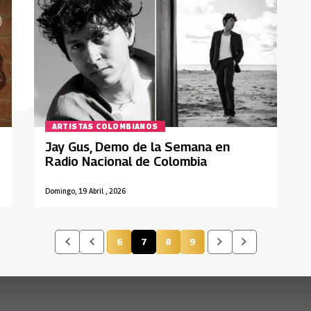
ARTISTAS COLOMBIANOS
Jay Gus, Demo de la Semana en
Radio Nacional de Colombia
Domingo, 19 Abril , 2026
6
7
8
9
Página
Página actual
Página
Página