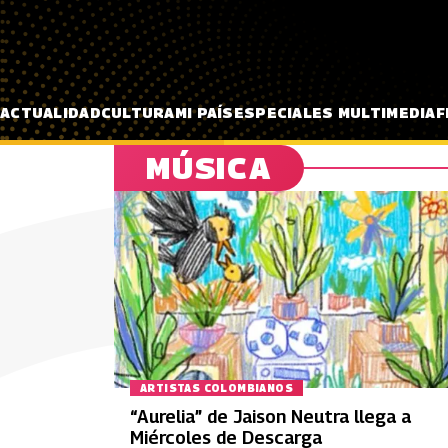
Pasar al contenido principal
ACTUALIDAD
CULTURA
MI PAÍS
ESPECIALES MULTIMEDIA
F
MÚSICA
ARTISTAS COLOMBIANOS
“Aurelia” de Jaison Neutra llega a
Miércoles de Descarga