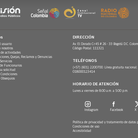
os
DIRECCIÓN
l usuario
Av. El Dorado Cr.45 # 26 - 33 Bogotá D.C. Colom
n nosotros
Código Postal: 111321
 de actividades
ciones, Quejas, Reclamos y Denuncias
TELÉFONOS
Servicios
 de Funcionarios
(+57) (601) 2200700. Línea gratuita nacional:
su solicitud
018000123414
 Condiciones
 Obsequios
HORARIO DE ATENCIÓN
Lunes a viernes de 8:00 a.m. a 5:00 p.m.
Instagram
Facebook
X
Política de privacidad y tratamiento de datos 
Condiciones de uso
Accesibilidad