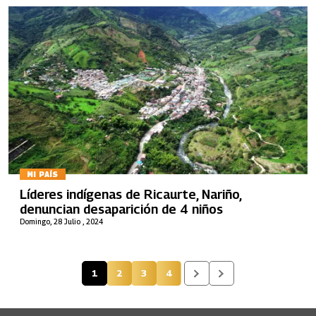
MI PAÍS
Líderes indígenas de Ricaurte, Nariño,
denuncian desaparición de 4 niños
Domingo, 28 Julio , 2024
1
2
3
4
Página actual
Página
Página
Página