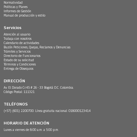
Normatividad
Políticas y Planes
Informes de Gestión
Manual de producción y estilo
Servicios
Atención al usuario
Trabaja con nosotros
Calendario de actividades
Buzón Peticiones, Quejas, Reclamos y Denuncias
Trámites y Servicios
Directorio de Funcionarios
Estado de su solicitud
Términos y Condiciones
Entrega de Obsequios
DIRECCIÓN
Av. El Dorado Cr.45 # 26 - 33 Bogotá D.C. Colombia.
Código Postal: 111321
TELÉFONOS
(+57) (601) 2200700. Línea gratuita nacional: 018000123414
HORARIO DE ATENCIÓN
Lunes a viernes de 8:00 a.m. a 5:00 p.m.