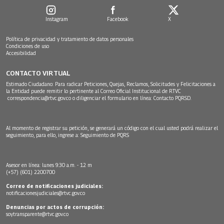
Instagram
Facebook
X
Política de privacidad y tratamiento de datos personales
Condiciones de uso
Accesibilidad
CONTACTO VIRTUAL
Estimado Ciudadano: Para radicar Peticiones, Quejas, Reclamos, Solicitudes y Felicitaciones a
la Entidad puede remitir lo pertinente al Correo Oficial Institucional de RTVC
correspondencia@rtvc.gov.co
o diligenciar el formulario en línea:
Contacto PQRSD.
Al momento de registrar su petición, se generará un código con el cual usted podrá realizar el
seguimiento, para ello, ingrese a:
Seguimiento de PQRS
Asesor en línea: lunes 9:30 a.m. - 12 m
(+57) (601) 2200700
Correo de notificaciones judiciales:
notificacionesjudiciales@rtvc.gov.co
Denuncias por actos de corrupción:
soytransparente@rtvc.gov.co