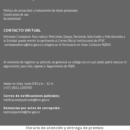
Política de privacidad y tratamiento de datos personales
Condiciones de uso
Accesibilidad
CONTACTO VIRTUAL
Estimado Ciudadano: Para radicar Peticiones, Quejas, Reclamos, Solicitudes y Felicitaciones a
la Entidad puede remitir lo pertinente al Correo Oficial Institucional de RTVC
correspondencia@rtvc.gov.co
o diligenciar el formulario en línea:
Contacto PQRSD.
Al momento de registrar su petición, se generará un código con el cual usted podrá realizar el
seguimiento, para ello, ingrese a:
Seguimiento de PQRS
Asesor en línea: lunes 9:30 a.m. - 12 m
(+57) (601) 2200700
Correo de notificaciones judiciales:
notificacionesjudiciales@rtvc.gov.co
Denuncias por actos de corrupción:
soytransparente@rtvc.gov.co
Horario de atención y entrega de premios: