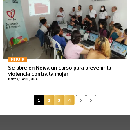
MI PAÍS
Se abre en Neiva un curso para prevenir la
violencia contra la mujer
Martes, 9 Abril , 2024
1
2
3
4
Página actual
Página
Página
Página