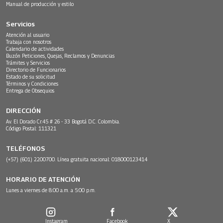
Manual de producción y estilo
Servicios
Atención al usuario
Trabaja con nosotros
Calendario de actividades
Buzón Peticiones, Quejas, Reclamos y Denuncias
Trámites y Servicios
Directorio de Funcionarios
Estado de su solicitud
Términos y Condiciones
Entrega de Obsequios
DIRECCIÓN
Av. El Dorado Cr.45 # 26 - 33 Bogotá D.C. Colombia.
Código Postal: 111321
TELÉFONOS
(+57) (601) 2200700. Línea gratuita nacional: 018000123414
HORARIO DE ATENCIÓN
Lunes a viernes de 8:00 a.m. a 5:00 p.m.
Instagram
Facebook
X