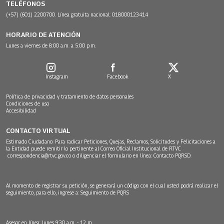
TELÉFONOS
(+57) (601) 2200700. Línea gratuita nacional: 018000123414
HORARIO DE ATENCIÓN
Lunes a viernes de 8:00 a.m. a 5:00 p.m.
Instagram
Facebook
X
Política de privacidad y tratamiento de datos personales
Condiciones de uso
Accesibilidad
CONTACTO VIRTUAL
Estimado Ciudadano: Para radicar Peticiones, Quejas, Reclamos, Solicitudes y Felicitaciones a
la Entidad puede remitir lo pertinente al Correo Oficial Institucional de RTVC
correspondencia@rtvc.gov.co
o diligenciar el formulario en línea:
Contacto PQRSD.
Al momento de registrar su petición, se generará un código con el cual usted podrá realizar el
seguimiento, para ello, ingrese a:
Seguimiento de PQRS
Asesor en línea: lunes 9:30 a.m. - 12 m