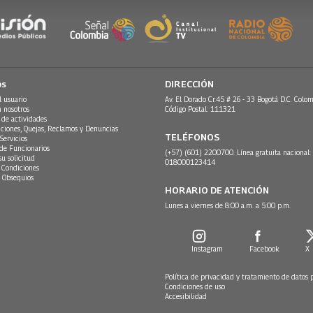
os
DIRECCIÓN
l usuario
Av. El Dorado Cr.45 # 26 - 33 Bogotá D.C. Colom
n nosotros
Código Postal: 111321
 de actividades
ciones, Quejas, Reclamos y Denuncias
TELÉFONOS
Servicios
 de Funcionarios
(+57) (601) 2200700. Línea gratuita nacional:
su solicitud
018000123414
 Condiciones
 Obsequios
HORARIO DE ATENCIÓN
Lunes a viernes de 8:00 a.m. a 5:00 p.m.
Instagram
Facebook
X
Política de privacidad y tratamiento de datos 
Condiciones de uso
Accesibilidad