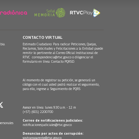
CONTACTO VIRTUAL
bia.
Estimado Ciudadano: Para radicar Peticiones, Quejas,
Reclamos, Solicitudes y Felicitaciones a la Entidad puede
remitir lo pertinente al Correo Oficial Institucional de
RTVC
correspondencia@rtvc.gov.co
o diligenciar el
formulario en línea:
Contacto PQRSD.
Al momento de registrar su petición, se generará un
código con el cual usted podrá realizar el seguimiento,
para ello, ingrese a:
Seguimiento de PQRS
Asesor en línea: lunes 9:30 a.m. - 12 m
(+57) (601) 2200700
Correo de notificaciones judiciales:
personales
notificacionesjudiciales@rtvc.gov.co
Denuncias por actos de corrupción:
soytransparente@rtvc.gov.co