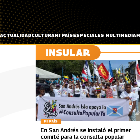
Pasar al contenido principal
ACTUALIDAD
CULTURA
MI PAÍS
ESPECIALES MULTIMEDIA
F
INSULAR
MI PAÍS
En San Andrés se instaló el primer
comité para la consulta popular