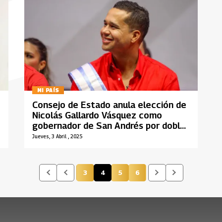
MI PAÍS
Consejo de Estado anula elección de
Nicolás Gallardo Vásquez como
gobernador de San Andrés por doble
militancia
Jueves, 3 Abril , 2025
3
4
5
6
Página
Página actual
Página
Página