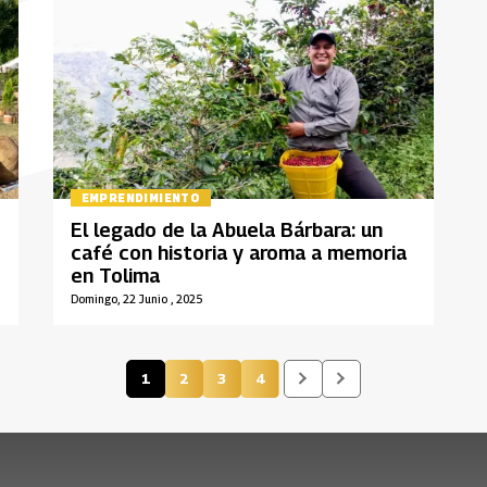
EMPRENDIMIENTO
El legado de la Abuela Bárbara: un
café con historia y aroma a memoria
en Tolima
Domingo, 22 Junio , 2025
1
2
3
4
Página actual
Página
Página
Página