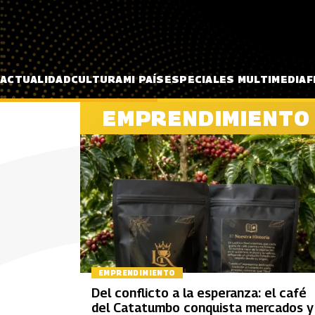
Pasar al contenido principal
ACTUALIDAD
CULTURA
MI PAÍS
ESPECIALES MULTIMEDIA
F
EMPRENDIMIENTO
EMPRENDIMIENTO
Del conflicto a la esperanza: el café
del Catatumbo conquista mercados y