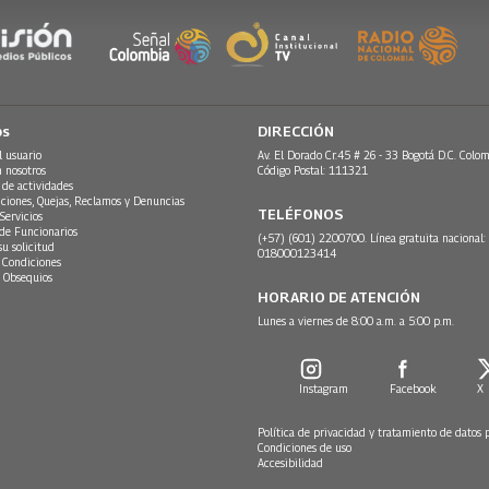
os
DIRECCIÓN
l usuario
Av. El Dorado Cr.45 # 26 - 33 Bogotá D.C. Colom
n nosotros
Código Postal: 111321
 de actividades
ciones, Quejas, Reclamos y Denuncias
TELÉFONOS
Servicios
 de Funcionarios
(+57) (601) 2200700. Línea gratuita nacional:
su solicitud
018000123414
 Condiciones
 Obsequios
HORARIO DE ATENCIÓN
Lunes a viernes de 8:00 a.m. a 5:00 p.m.
Instagram
Facebook
X
Política de privacidad y tratamiento de datos 
Condiciones de uso
Accesibilidad