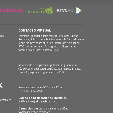
CONTACTO VIRTUAL
bia.
Estimado Ciudadano: Para radicar Peticiones, Quejas,
Reclamos, Solicitudes y Felicitaciones a la Entidad puede
remitir lo pertinente al Correo Oficial Institucional de
RTVC
correspondencia@rtvc.gov.co
o diligenciar el
formulario en línea:
Contacto PQRSD.
Al momento de registrar su petición, se generará un
código con el cual usted podrá realizar el seguimiento,
para ello, ingrese a:
Seguimiento de PQRS
Asesor en línea: lunes 9:30 a.m. - 12 m
(+57) (601) 2200700
Correo de notificaciones judiciales:
personales
notificacionesjudiciales@rtvc.gov.co
Denuncias por actos de corrupción:
soytransparente@rtvc.gov.co