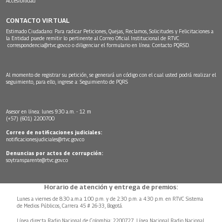
Accesibilidad
CONTACTO VIRTUAL
Estimado Ciudadano: Para radicar Peticiones, Quejas, Reclamos, Solicitudes y Felicitaciones a
la Entidad puede remitir lo pertinente al Correo Oficial Institucional de RTVC
correspondencia@rtvc.gov.co
o diligenciar el formulario en línea:
Contacto PQRSD.
Al momento de registrar su petición, se generará un código con el cual usted podrá realizar el
seguimiento, para ello, ingrese a:
Seguimiento de PQRS
Asesor en línea: lunes 9:30 a.m. - 12 m
(+57) (601) 2200700
Correo de notificaciones judiciales:
notificacionesjudiciales@rtvc.gov.co
Denuncias por actos de corrupción:
soytransparente@rtvc.gov.co
Horario de atención y entrega de premios:
Lunes a viernes de 8:30 a.m.a 1:00 p.m. y de 2:30 p.m. a 4:30 p.m. en RTVC Sistema
de Medios Públicos, Carrera 45 # 26-33, Bogotá.
Línea directa Radio Nacional de Colombia: 2200727, Línea Nacional Radio Nacional