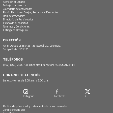
Atención al usuario
Trabaja con nosotros
Calendario de actividades
Buzón Peticiones, Quejas, Reclamos y Denuncias
Trámites y Servicios
Directorio de Funcionarios
Estado de su solicitud
Términos y Condiciones
Entrega de Obsequios
DIRECCIÓN
Av. El Dorado Cr.45 # 26 - 33 Bogotá D.C. Colombia.
Código Postal: 111321
TELÉFONOS
(+57) (601) 2200700. Línea gratuita nacional: 018000123414
HORARIO DE ATENCIÓN
Lunes a viernes de 8:00 a.m. a 5:00 p.m.
Instagram
Facebook
X
Política de privacidad y tratamiento de datos personales
Condiciones de uso