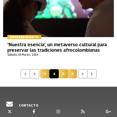
EMPRENDIMIENTO
‘Nuestra esencia’, un metaverso cultural para
preservar las tradiciones afrocolombianas
Sábado, 16 Marzo , 2024
3
4
5
6
Página
Página actual
Página
Página
CONTACTO